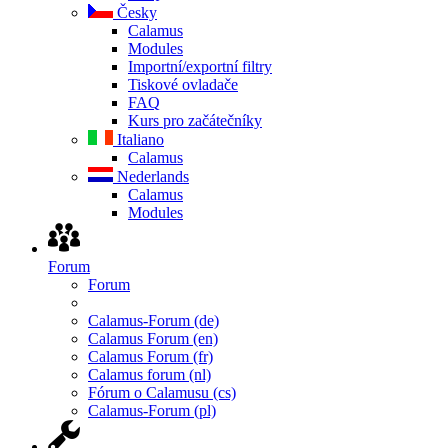
Česky
Calamus
Modules
Importní/exportní filtry
Tiskové ovladače
FAQ
Kurs pro začátečníky
Italiano
Calamus
Nederlands
Calamus
Modules
Forum
Forum
Calamus-Forum (de)
Calamus Forum (en)
Calamus Forum (fr)
Calamus forum (nl)
Fórum o Calamusu (cs)
Calamus-Forum (pl)