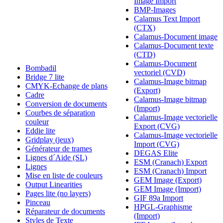
Image Import
BMP-Images
Calamus Text Import
(CTX)
Calamus-Document image
Calamus-Document texte
(CTD)
Calamus-Document
Bombadil
vectoriel (CVD)
Bridge 7 lite
Calamus-Image bitmap
CMYK-Echange de plans
(Export)
Cadre
Calamus-Image bitmap
Conversion de documents
(Import)
Courbes de séparation
Calamus-Image vectorielle
couleur
Export (CVG)
Eddie lite
Calamus-Image vectorielle
Gridplay (jeux)
Import (CVG)
Générateur de trames
DEGAS Elite
Lignes d´Aide (SL)
ESM (Cranach) Export
Lignes
ESM (Cranach) Import
Mise en liste de couleurs
GEM Image (Export)
Output Linearities
GEM Image (Import)
Pages lite (no layers)
GIF 89a Import
Pinceau
HPGL-Graphisme
Réparateur de documents
(Import)
Styles de Texte