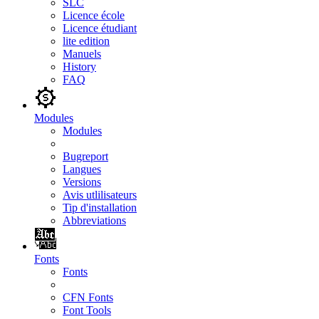
SLC
Licence école
Licence étudiant
lite edition
Manuels
History
FAQ
Modules
Modules
Bugreport
Langues
Versions
Avis utlilisateurs
Tip d'installation
Abbreviations
Fonts
Fonts
CFN Fonts
Font Tools