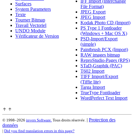
IFF Import (Interchange
Surfaces
File Format)
System Parameters
JPEG Export
Texte
JPEG Import
Tourner Bitmap
Kodak Photo CD (Import)
Travail Vectoriel
PS Type 1 Fontloader
UNDO Module
(Windows + Mac OS X)
Vérificateur de Version
PSD-Import/Export
(simple)
Paintbrush PCX (Import)
RAW images bitmap
ReproStudio-Pages (RPS)
STaD-Graphik (PAC)
T602 Import
TIFF Import/Export
(Tiffie lite)
Targa Import
TrueType Fontloader
WordPerfect Text Import
|
Protection des
© 1998–2026
invers Software.
Tous droits réservée.
données
|
Did you find translation errors in this page?