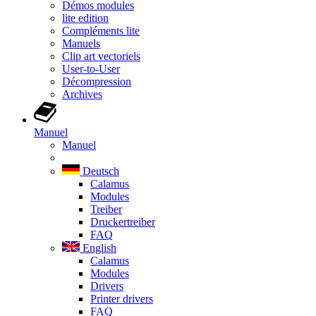
Démos modules
lite edition
Compléments lite
Manuels
Clip art vectoriels
User-to-User
Décompression
Archives
Manuel
Manuel
Deutsch
Calamus
Modules
Treiber
Druckertreiber
FAQ
English
Calamus
Modules
Drivers
Printer drivers
FAQ