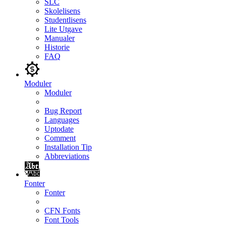
SLC
Skolelisens
Studentlisens
Lite Utgave
Manualer
Historie
FAQ
Moduler
Moduler
Bug Report
Languages
Uptodate
Comment
Installation Tip
Abbreviations
Fonter
Fonter
CFN Fonts
Font Tools