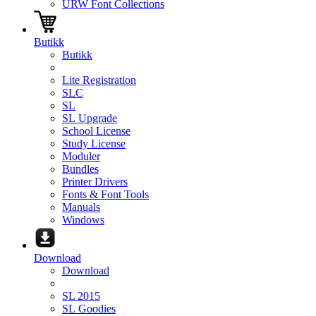
URW Font Collections
Butikk
Butikk
Lite Registration
SLC
SL
SL Upgrade
School License
Study License
Moduler
Bundles
Printer Drivers
Fonts & Font Tools
Manuals
Windows
Download
Download
SL 2015
SL Goodies