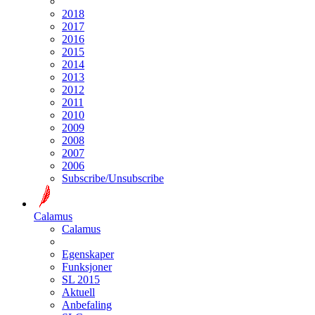
2018
2017
2016
2015
2014
2013
2012
2011
2010
2009
2008
2007
2006
Subscribe/Unsubscribe
Calamus
Calamus
Egenskaper
Funksjoner
SL 2015
Aktuell
Anbefaling