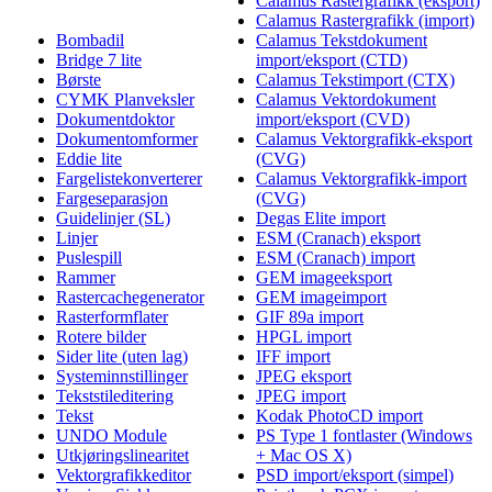
Calamus Rastergrafikk (eksport)
Calamus Rastergrafikk (import)
Bombadil
Calamus Tekstdokument
Bridge 7 lite
import/eksport (CTD)
Børste
Calamus Tekstimport (CTX)
CYMK Planveksler
Calamus Vektordokument
Dokumentdoktor
import/eksport (CVD)
Dokumentomformer
Calamus Vektorgrafikk-eksport
Eddie lite
(CVG)
Fargelistekonverterer
Calamus Vektorgrafikk-import
Fargeseparasjon
(CVG)
Guidelinjer (SL)
Degas Elite import
Linjer
ESM (Cranach) eksport
Puslespill
ESM (Cranach) import
Rammer
GEM imageeksport
Rastercachegenerator
GEM imageimport
Rasterformflater
GIF 89a import
Rotere bilder
HPGL import
Sider lite (uten lag)
IFF import
Systeminnstillinger
JPEG eksport
Tekststileditering
JPEG import
Tekst
Kodak PhotoCD import
UNDO Module
PS Type 1 fontlaster (Windows
Utkjøringslinearitet
+ Mac OS X)
Vektorgrafikkeditor
PSD import/eksport (simpel)