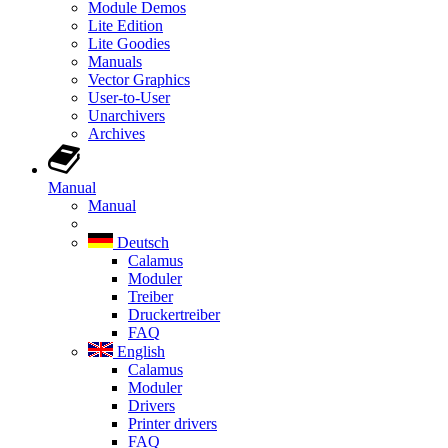
Module Demos
Lite Edition
Lite Goodies
Manuals
Vector Graphics
User-to-User
Unarchivers
Archives
Manual
Manual
Deutsch
Calamus
Moduler
Treiber
Druckertreiber
FAQ
English
Calamus
Moduler
Drivers
Printer drivers
FAQ