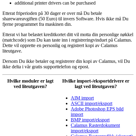
additional printer drivers can be purchased
Etterat friperioden på 30 dager er over må Du betale
sharewareavgiften (50 Euro) til invers Software. Hvis ikke må Du
fjerne programmet fra maskinen din.
Etterat vi har belastet kreditkortet ditt vil motta din personlige nøkkel
(matchcode) som Du kan taste inn i registreringvinduet på Calamus.
Dette vil opprette en personlig og registrert kopi av Calamus
liteutgave.
Dersom Du ikke betaler og registrerer din kopi av Calamus, vil Du
ikke delta i vår gratis supporttelefon og epost.
Hvilke moduler er lagt
Hvilke import-/eksportdrivere er
ved liteutgaven?
lagt ved liteutgaven?
AIM import
ASCII import/eksport
Adobe Photoshop EPS bild
import
BMP import/eksport
Calamus Rasterdokument
import/eksport