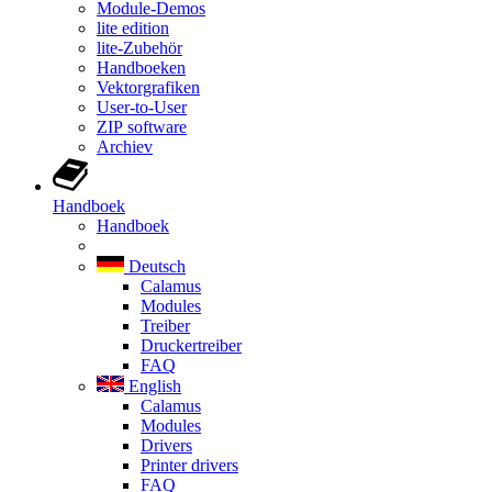
Module-Demos
lite edition
lite-Zubehör
Handboeken
Vektorgrafiken
User-to-User
ZIP software
Archiev
Handboek
Handboek
Deutsch
Calamus
Modules
Treiber
Druckertreiber
FAQ
English
Calamus
Modules
Drivers
Printer drivers
FAQ