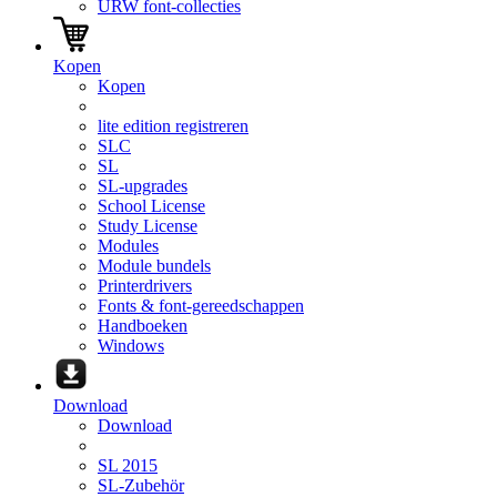
URW font-collecties
Kopen
Kopen
lite edition registreren
SLC
SL
SL-upgrades
School License
Study License
Modules
Module bundels
Printerdrivers
Fonts & font-gereedschappen
Handboeken
Windows
Download
Download
SL 2015
SL-Zubehör