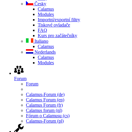
Česky
Calamus
Modules
Importní/exportní filtry
Tiskové ovladače
FAQ
Kurs pro začátečníky
Italiano
Calamus
Nederlands
Calamus
Modules
Forum
Forum
Calamus-Forum (de)
Calamus Forum (en)
Calamus Forum (fr)
Calamus forum (nl)
Fórum o Calamusu (cs)
Calamus-Forum (pl)