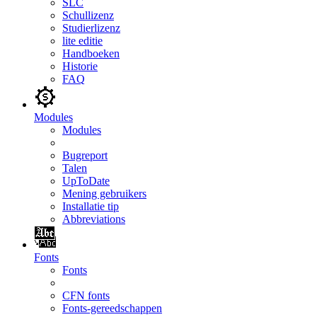
SLC
Schullizenz
Studierlizenz
lite editie
Handboeken
Historie
FAQ
Modules
Modules
Bugreport
Talen
UpToDate
Mening gebruikers
Installatie tip
Abbreviations
Fonts
Fonts
CFN fonts
Fonts-gereedschappen