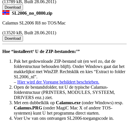
(
13789 kB, Built 28.06.2011)
SL2006_no_0800.zip
Calamus SL2006 R8 no TOS/Mac
(
13520 kB, Built 28.06.2011)
Hoe
installeert
U de ZIP-bestanden:
Pak het gedownloade ZIP-bestand uit (en wel zo, dat de
folderstructuur behouden blijft). Onder Windows gaat dat het
makkelijkst met WinZIP. Rechtsklik en kies
Extract to folder
SL2006_nl
.
–
Hier wird der Vorgang bebildert beschrieben.
Open de bestandsfolder, tot U de typische Calamus-
folderstructuur (PRINTERS, MODULES, SYSTEEM,
DRIVERS enz.) ziet.
Met een dubbelklik op
Calamus.exe
(onder Windows) resp.
Calamus.PRG
(onder MagiC Mac X of andere TOS-
systemen) kunt U het programma direct starten.
Voer Uw van ons ontvangen SL2006-toegangscode in.