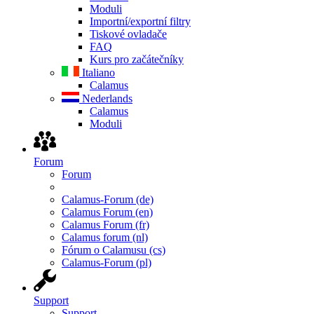
Moduli
Importní/exportní filtry
Tiskové ovladače
FAQ
Kurs pro začátečníky
Italiano
Calamus
Nederlands
Calamus
Moduli
Forum
Forum
Calamus-Forum (de)
Calamus Forum (en)
Calamus Forum (fr)
Calamus forum (nl)
Fórum o Calamusu (cs)
Calamus-Forum (pl)
Support
Support