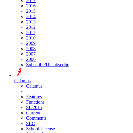
2017
2016
2015
2014
2013
2012
2011
2010
2009
2008
2007
2006
Subscribe/Unsubscribe
Calamus
Calamus
Features
Functions
SL 2015
Current
Comments
SLC
School License