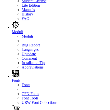
Student License
Lite Edition
Manuals
History
FAQ
Moduli
Moduli
Bug Report
Languages
Uptodate
Comment
Installation Tip
Abbreviations
Fonts
Fonts
CFN Fonts
Font Tools
URW Font Collections