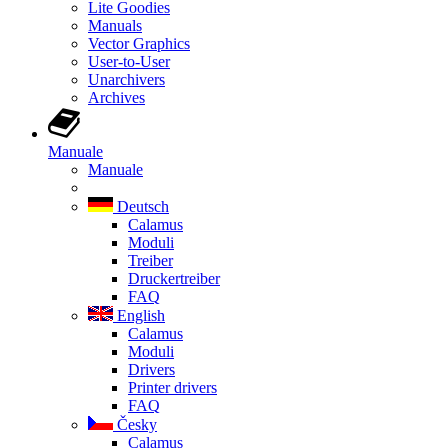
Lite Goodies
Manuals
Vector Graphics
User-to-User
Unarchivers
Archives
Manuale
Manuale
Deutsch
Calamus
Moduli
Treiber
Druckertreiber
FAQ
English
Calamus
Moduli
Drivers
Printer drivers
FAQ
Česky
Calamus