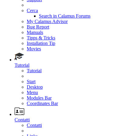
Cerca
Search in Calamus Forums
My Calamus Advisor
Bug Report
Manuals
Tipps & Tricks
Installation Tip
Movies
Tutorial
Tutorial
Start
Desktop
Menu
Modules Bar
Coordinates Bar
Contatti
Contatti