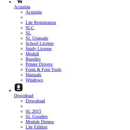
Acquista
Acquista
Lite Registration
SLC
SL
SL Upgrade
School License
Study License
Moduli
Bundles
Printer Drivers
Fonts & Font Tools
Manuals
Windows
Download
Download
SL 2015
SL Goodies
Module Demos
Lite Edition