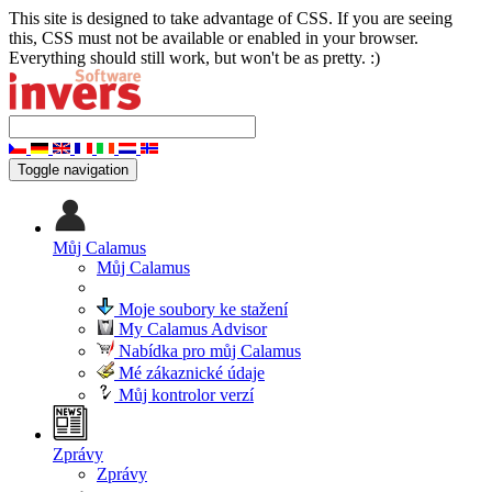
This site is designed to take advantage of CSS. If you are seeing
this, CSS must not be available or enabled in your browser.
Everything should still work, but won't be as pretty. :)
Toggle navigation
Můj Calamus
Můj Calamus
Moje soubory ke stažení
My Calamus Advisor
Nabídka pro můj Calamus
Mé zákaznické údaje
Můj kontrolor verzí
Zprávy
Zprávy