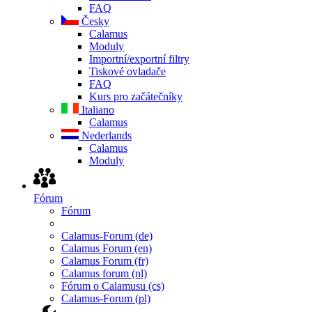
FAQ
Česky
Calamus
Moduly
Importní/exportní filtry
Tiskové ovladače
FAQ
Kurs pro začátečníky
Italiano
Calamus
Nederlands
Calamus
Moduly
Fórum
Fórum
Calamus-Forum (de)
Calamus Forum (en)
Calamus Forum (fr)
Calamus forum (nl)
Fórum o Calamusu (cs)
Calamus-Forum (pl)