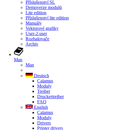
Příslušenství SL
Demoverze modulů
Lite edition
Příslušenství lite edition
Manuály
Vektorové grafiky
User-2-user
Rozbalovače
Archiv
Man
Man
Deutsch
Calamus
Moduly
Treiber
Druckertreiber
FAQ
English
Calamus
Moduly
Drivers
Printer drivers