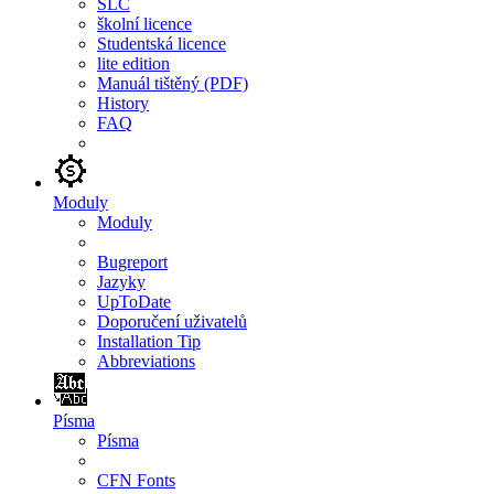
SLC
školní licence
Studentská licence
lite edition
Manuál tištěný (PDF)
History
FAQ
Moduly
Moduly
Bugreport
Jazyky
UpToDate
Doporučení uživatelů
Installation Tip
Abbreviations
Písma
Písma
CFN Fonts