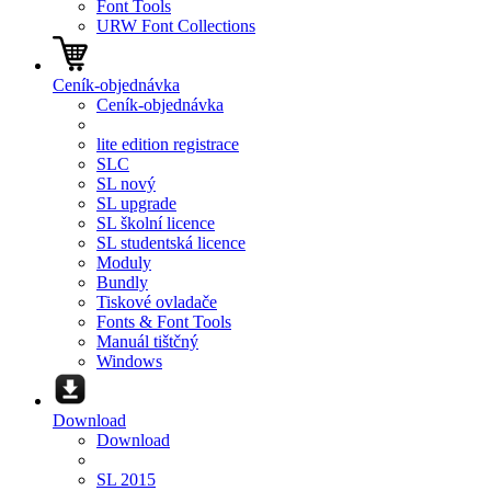
Font Tools
URW Font Collections
Ceník-objednávka
Ceník-objednávka
lite edition registrace
SLC
SL nový
SL upgrade
SL školní licence
SL studentská licence
Moduly
Bundly
Tiskové ovladače
Fonts & Font Tools
Manuál tištčný
Windows
Download
Download
SL 2015