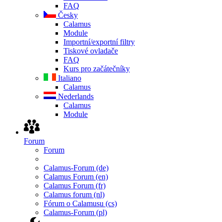
FAQ
Česky
Calamus
Module
Importní/exportní filtry
Tiskové ovladače
FAQ
Kurs pro začátečníky
Italiano
Calamus
Nederlands
Calamus
Module
Forum
Forum
Calamus-Forum (de)
Calamus Forum (en)
Calamus Forum (fr)
Calamus forum (nl)
Fórum o Calamusu (cs)
Calamus-Forum (pl)