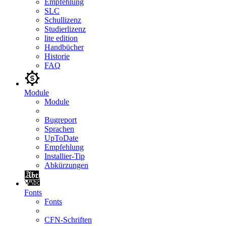
Empfehlung
SLC
Schullizenz
Studierlizenz
lite edition
Handbücher
Historie
FAQ
Module
Module
Bugreport
Sprachen
UpToDate
Empfehlung
Installier-Tip
Abkürzungen
Fonts
Fonts
CFN-Schriften