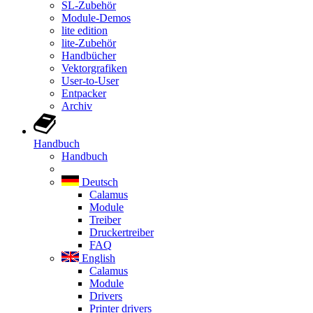
SL-Zubehör
Module-Demos
lite edition
lite-Zubehör
Handbücher
Vektorgrafiken
User-to-User
Entpacker
Archiv
Handbuch
Handbuch
Deutsch
Calamus
Module
Treiber
Druckertreiber
FAQ
English
Calamus
Module
Drivers
Printer drivers