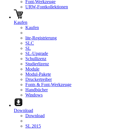
Font-Werkzeuge
URW-Fontkollektionen
Kaufen
Kaufen
lite-Registrierung
SLC
SL
SL-Upgrade
Schullizenz
Studierlizenz
Module
Modul-Pakete
Druckertreiber
Fonts & Font-Werkzeuge
Handbücher
Windows
Download
Download
SL 2015