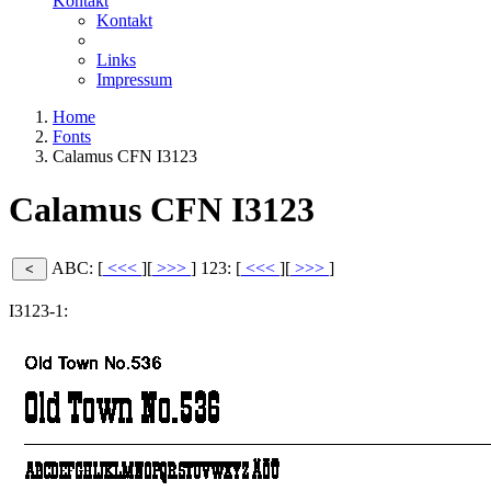
Kontakt
Kontakt
Links
Impressum
Home
Fonts
Calamus CFN I3123
Calamus CFN I3123
ABC: [
<<<
][
>>>
]
123: [
<<<
][
>>>
]
I3123-1: