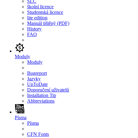
SLC
školní licence
Studentská licence
lite edition
Manuál tištěný (PDF)
History
FAQ
Moduly
Moduly
Bugreport
Jazyky
UpToDate
Doporučení uživatelů
Installation Tip
Abbreviations
Písma
Písma
CFN Fonts