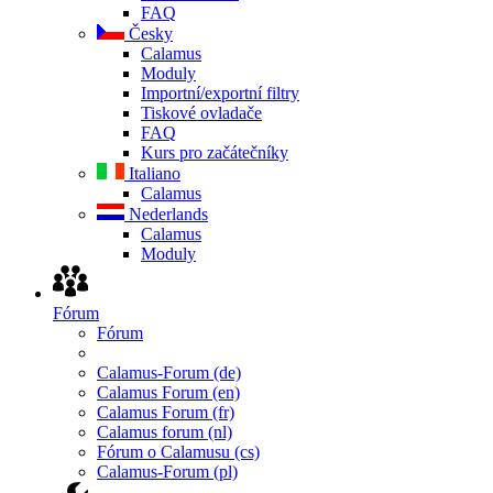
FAQ
Česky
Calamus
Moduly
Importní/exportní filtry
Tiskové ovladače
FAQ
Kurs pro začátečníky
Italiano
Calamus
Nederlands
Calamus
Moduly
Fórum
Fórum
Calamus-Forum (de)
Calamus Forum (en)
Calamus Forum (fr)
Calamus forum (nl)
Fórum o Calamusu (cs)
Calamus-Forum (pl)