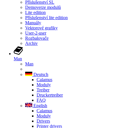
Příslušenství SL
Demoverze modulů
Lite edition
Příslušenství lite edition
Manuály
Vektorové grafiky
User-2-user
Rozbalovače
Archiv
Man
Man
Deutsch
Calamus
Moduly
Treiber
Druckertreiber
FAQ
English
Calamus
Moduly
Drivers
Printer drivers