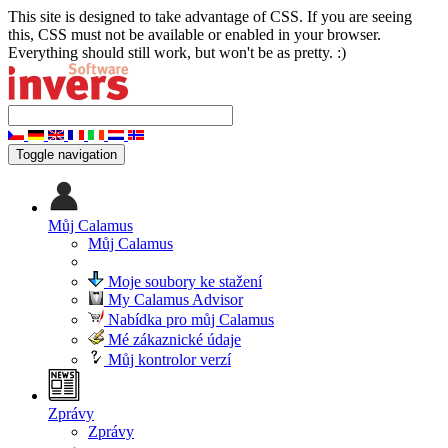
This site is designed to take advantage of CSS. If you are seeing
this, CSS must not be available or enabled in your browser.
Everything should still work, but won't be as pretty. :)
Toggle navigation
Můj Calamus
Můj Calamus
Moje soubory ke stažení
My Calamus Advisor
Nabídka pro můj Calamus
Mé zákaznické údaje
Můj kontrolor verzí
Zprávy
Zprávy