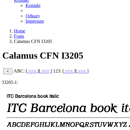
Kontakt
Kontakt
Odkazy
Impresum
Home
Fonts
Calamus CFN I3205
Calamus CFN I3205
ABC: [
<<<
][
>>>
]
123: [
<<<
][
>>>
]
I3205-1: