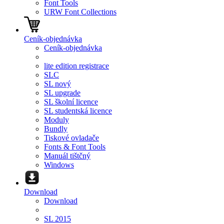
Font Tools
URW Font Collections
Ceník-objednávka
Ceník-objednávka
lite edition registrace
SLC
SL nový
SL upgrade
SL školní licence
SL studentská licence
Moduly
Bundly
Tiskové ovladače
Fonts & Font Tools
Manuál tištčný
Windows
Download
Download
SL 2015