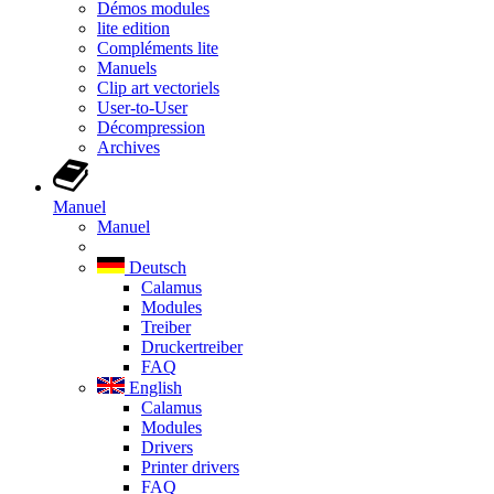
Démos modules
lite edition
Compléments lite
Manuels
Clip art vectoriels
User-to-User
Décompression
Archives
Manuel
Manuel
Deutsch
Calamus
Modules
Treiber
Druckertreiber
FAQ
English
Calamus
Modules
Drivers
Printer drivers
FAQ