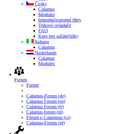
Česky
Calamus
Modules
Importní/exportní filtry
Tiskové ovladače
FAQ
Kurs pro začátečníky
Italiano
Calamus
Nederlands
Calamus
Modules
Forum
Forum
Calamus-Forum (de)
Calamus Forum (en)
Calamus Forum (fr)
Calamus forum (nl)
Fórum o Calamusu (cs)
Calamus-Forum (pl)