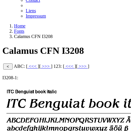
Contact
Liens
Impressum
Home
Fonts
Calamus CFN I3208
Calamus CFN I3208
ABC: [
<<<
][
>>>
]
123: [
<<<
][
>>>
]
I3208-1: