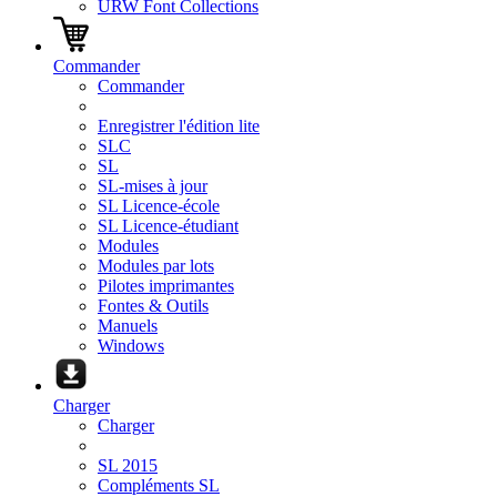
URW Font Collections
Commander
Commander
Enregistrer l'édition lite
SLC
SL
SL-mises à jour
SL Licence-école
SL Licence-étudiant
Modules
Modules par lots
Pilotes imprimantes
Fontes & Outils
Manuels
Windows
Charger
Charger
SL 2015
Compléments SL