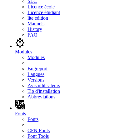
SLC
Licence école
Licence étudiant
lite edition
Manuels
History
FAQ
Modules
Modules
Bugreport
Langues
Versions
Avis utlilisateurs
Tip d'installation
Abbreviations
Fonts
Fonts
CFN Fonts
Font Tools