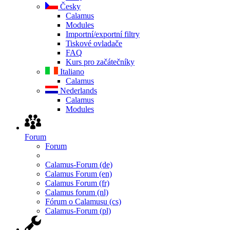
Česky
Calamus
Modules
Importní/exportní filtry
Tiskové ovladače
FAQ
Kurs pro začátečníky
Italiano
Calamus
Nederlands
Calamus
Modules
Forum
Forum
Calamus-Forum (de)
Calamus Forum (en)
Calamus Forum (fr)
Calamus forum (nl)
Fórum o Calamusu (cs)
Calamus-Forum (pl)