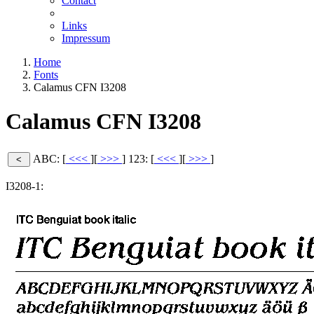
Contact
Links
Impressum
Home
Fonts
Calamus CFN I3208
Calamus CFN I3208
ABC: [
<<<
][
>>>
]
123: [
<<<
][
>>>
]
I3208-1: