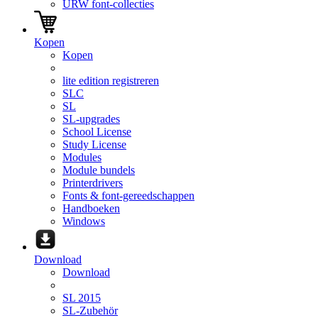
URW font-collecties
Kopen
Kopen
lite edition registreren
SLC
SL
SL-upgrades
School License
Study License
Modules
Module bundels
Printerdrivers
Fonts & font-gereedschappen
Handboeken
Windows
Download
Download
SL 2015
SL-Zubehör