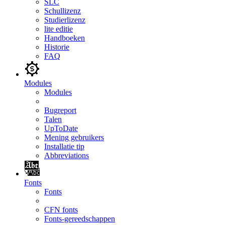
SLC
Schullizenz
Studierlizenz
lite editie
Handboeken
Historie
FAQ
Modules
Modules
Bugreport
Talen
UpToDate
Mening gebruikers
Installatie tip
Abbreviations
Fonts
Fonts
CFN fonts
Fonts-gereedschappen