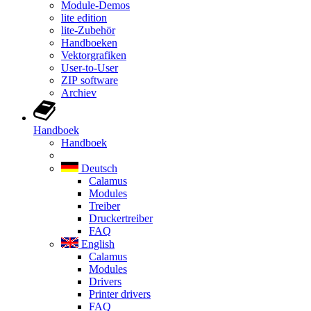
Module-Demos
lite edition
lite-Zubehör
Handboeken
Vektorgrafiken
User-to-User
ZIP software
Archiev
Handboek
Handboek
Deutsch
Calamus
Modules
Treiber
Druckertreiber
FAQ
English
Calamus
Modules
Drivers
Printer drivers
FAQ