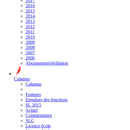
2017
2016
2015
2014
2013
2012
2011
2010
2009
2008
2007
2006
Abonnement/résiliation
Calamus
Calamus
Features
Etendues des fonctions
SL 2015
Actuel
Commentaires
SLC
Licence école