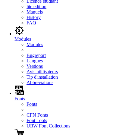
Licence étudiant
lite edition
Manuels
History
FAQ
Modules
Modules
Bugreport
Langues
Versions
Avis utlilisateurs
Tip d'installation
Abbreviations
Fonts
Fonts
CFN Fonts
Font Tools
URW Font Collections