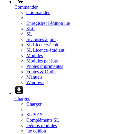
Commander
Commander
Enregistrer l'édition lite
SLC
SL
SL-mises à jour
SL Licence-école
SL Licence-étudiant
Modules
Modules par lots
Pilotes imprimantes
Fontes & Outils
Manuels
Windows
Charger
Charger
SL 2015
Compléments SL
Démos modules
lite edition