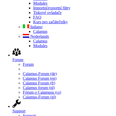
Modules
Importní/exportní filtry
Tiskové ovladače
FAQ
Kurs pro začátečníky
Italiano
Calamus
Nederlands
Calamus
Modules
Forum
Forum
Calamus-Forum (de)
Calamus Forum (en)
Calamus Forum (fr)
Calamus forum (nl)
Fórum o Calamusu (cs)
Calamus-Forum (pl)
Support
Support