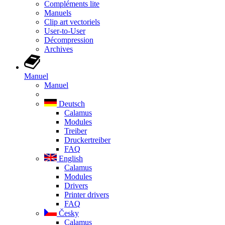
Compléments lite
Manuels
Clip art vectoriels
User-to-User
Décompression
Archives
Manuel
Manuel
Deutsch
Calamus
Modules
Treiber
Druckertreiber
FAQ
English
Calamus
Modules
Drivers
Printer drivers
FAQ
Česky
Calamus