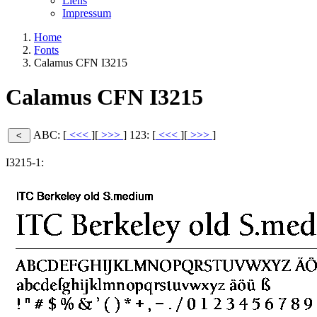
Liens
Impressum
Home
Fonts
Calamus CFN I3215
Calamus CFN I3215
ABC: [
<<<
][
>>>
]
123: [
<<<
][
>>>
]
I3215-1: