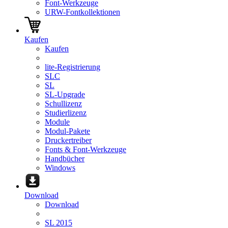
Font-Werkzeuge
URW-Fontkollektionen
Kaufen
Kaufen
lite-Registrierung
SLC
SL
SL-Upgrade
Schullizenz
Studierlizenz
Module
Modul-Pakete
Druckertreiber
Fonts & Font-Werkzeuge
Handbücher
Windows
Download
Download
SL 2015