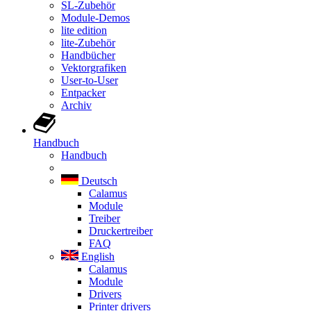
SL-Zubehör
Module-Demos
lite edition
lite-Zubehör
Handbücher
Vektorgrafiken
User-to-User
Entpacker
Archiv
Handbuch
Handbuch
Deutsch
Calamus
Module
Treiber
Druckertreiber
FAQ
English
Calamus
Module
Drivers
Printer drivers