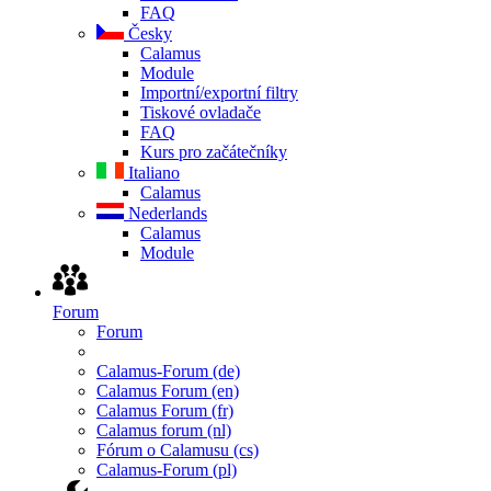
FAQ
Česky
Calamus
Module
Importní/exportní filtry
Tiskové ovladače
FAQ
Kurs pro začátečníky
Italiano
Calamus
Nederlands
Calamus
Module
Forum
Forum
Calamus-Forum (de)
Calamus Forum (en)
Calamus Forum (fr)
Calamus forum (nl)
Fórum o Calamusu (cs)
Calamus-Forum (pl)