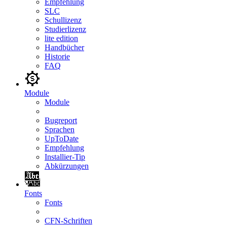
Empfehlung
SLC
Schullizenz
Studierlizenz
lite edition
Handbücher
Historie
FAQ
Module
Module
Bugreport
Sprachen
UpToDate
Empfehlung
Installier-Tip
Abkürzungen
Fonts
Fonts
CFN-Schriften