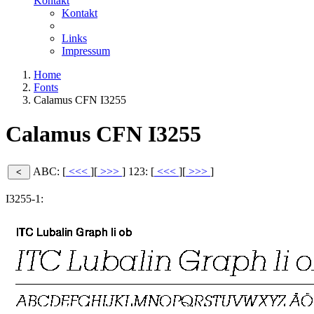
Kontakt
Kontakt
Links
Impressum
Home
Fonts
Calamus CFN I3255
Calamus CFN I3255
ABC: [
<<<
][
>>>
]
123: [
<<<
][
>>>
]
I3255-1: