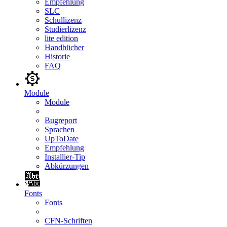
Empfehlung
SLC
Schullizenz
Studierlizenz
lite edition
Handbücher
Historie
FAQ
Module
Module
Bugreport
Sprachen
UpToDate
Empfehlung
Installier-Tip
Abkürzungen
Fonts
Fonts
CFN-Schriften