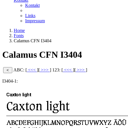
Kontakt
Kontakt
Links
Impressum
Home
Fonts
Calamus CFN I3404
Calamus CFN I3404
ABC: [
<<<
][
>>>
]
123: [
<<<
][
>>>
]
I3404-1: