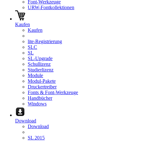
Font-Werkzeuge
URW-Fontkollektionen
Kaufen
Kaufen
lite-Registrierung
SLC
SL
SL-Upgrade
Schullizenz
Studierlizenz
Module
Modul-Pakete
Druckertreiber
Fonts & Font-Werkzeuge
Handbücher
Windows
Download
Download
SL 2015