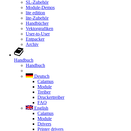
SL-Zubehör
Module-Demos
lite edition
lite-Zubehör
Handbücher
Vektorgrafiken
User-to-User
Entpacker
Archiv
Handbuch
Handbuch
Deutsch
Calamus
Module
Treiber
Druckertreiber
FAQ
English
Calamus
Module
Drivers
Printer drivers