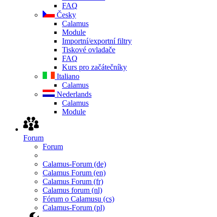
FAQ
Česky
Calamus
Module
Importní/exportní filtry
Tiskové ovladače
FAQ
Kurs pro začátečníky
Italiano
Calamus
Nederlands
Calamus
Module
Forum
Forum
Calamus-Forum (de)
Calamus Forum (en)
Calamus Forum (fr)
Calamus forum (nl)
Fórum o Calamusu (cs)
Calamus-Forum (pl)