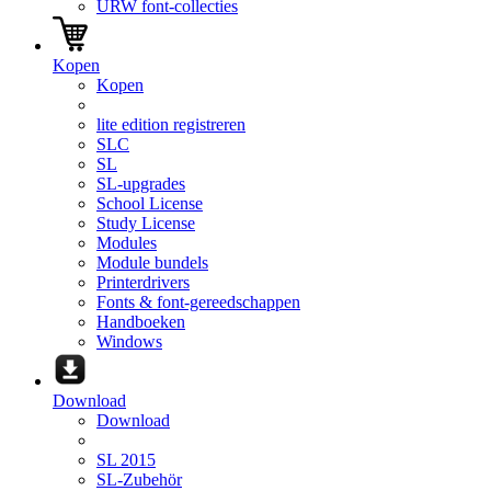
URW font-collecties
Kopen
Kopen
lite edition registreren
SLC
SL
SL-upgrades
School License
Study License
Modules
Module bundels
Printerdrivers
Fonts & font-gereedschappen
Handboeken
Windows
Download
Download
SL 2015
SL-Zubehör