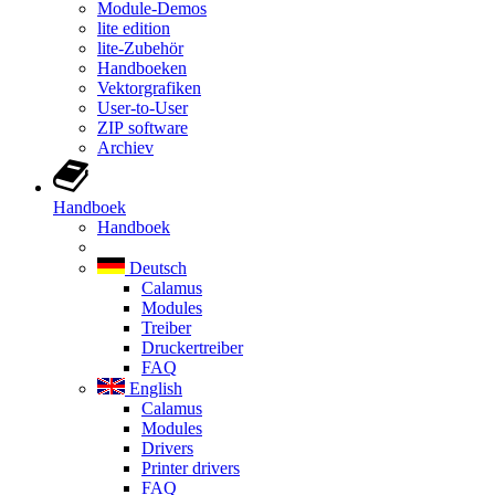
Module-Demos
lite edition
lite-Zubehör
Handboeken
Vektorgrafiken
User-to-User
ZIP software
Archiev
Handboek
Handboek
Deutsch
Calamus
Modules
Treiber
Druckertreiber
FAQ
English
Calamus
Modules
Drivers
Printer drivers
FAQ