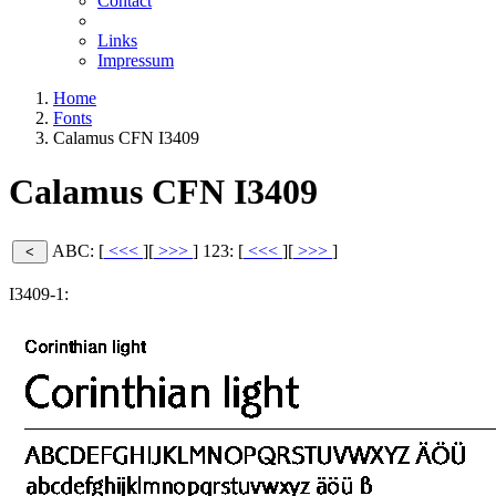
Contact
Links
Impressum
Home
Fonts
Calamus CFN I3409
Calamus CFN I3409
ABC: [
<<<
][
>>>
]
123: [
<<<
][
>>>
]
I3409-1: