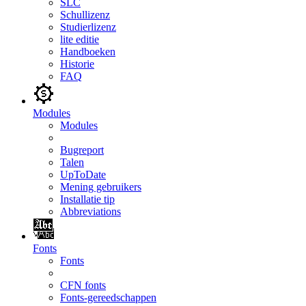
SLC
Schullizenz
Studierlizenz
lite editie
Handboeken
Historie
FAQ
Modules
Modules
Bugreport
Talen
UpToDate
Mening gebruikers
Installatie tip
Abbreviations
Fonts
Fonts
CFN fonts
Fonts-gereedschappen