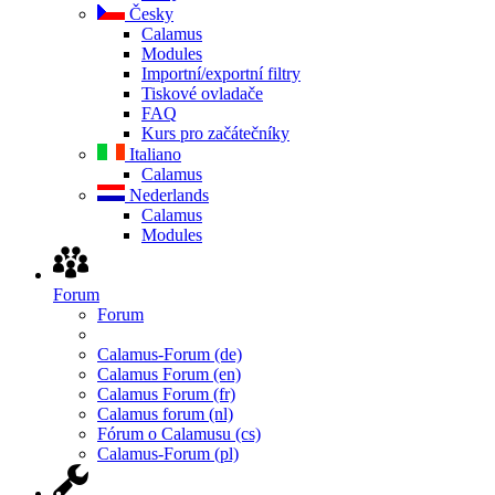
Česky
Calamus
Modules
Importní/exportní filtry
Tiskové ovladače
FAQ
Kurs pro začátečníky
Italiano
Calamus
Nederlands
Calamus
Modules
Forum
Forum
Calamus-Forum (de)
Calamus Forum (en)
Calamus Forum (fr)
Calamus forum (nl)
Fórum o Calamusu (cs)
Calamus-Forum (pl)