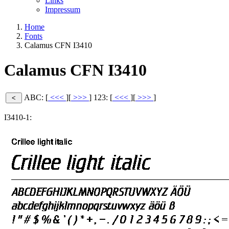
Links
Impressum
Home
Fonts
Calamus CFN I3410
Calamus CFN I3410
ABC: [
<<<
][
>>>
]
123: [
<<<
][
>>>
]
I3410-1: