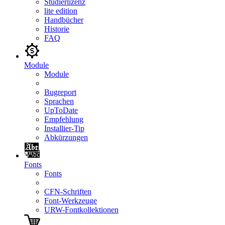
Studierlizenz
lite edition
Handbücher
Historie
FAQ
Module
Module
Bugreport
Sprachen
UpToDate
Empfehlung
Installier-Tip
Abkürzungen
Fonts
Fonts
CFN-Schriften
Font-Werkzeuge
URW-Fontkollektionen