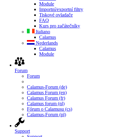
Module
Importní/exportní filtry
Tiskové ovladače
FAQ
Kurs pro začátečníky
Italiano
Calamus
Nederlands
Calamus
Module
Forum
Forum
Calamus-Forum (de)
Calamus Forum (en)
Calamus Forum (fr)
Calamus forum (nl)
Fórum o Calamusu (cs)
Calamus-Forum (pl)
Support
Support