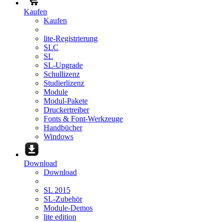
Kaufen
Kaufen
lite-Registrierung
SLC
SL
SL-Upgrade
Schullizenz
Studierlizenz
Module
Modul-Pakete
Druckertreiber
Fonts & Font-Werkzeuge
Handbücher
Windows
Download
Download
SL 2015
SL-Zubehör
Module-Demos
lite edition