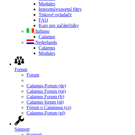
Modules
Importní/exportní filtry
Tiskové ovladače
FAQ
Kurs pro začátečníky
Italiano
Calamus
Nederlands
Calamus
Modules
Forum
Forum
Calamus-Forum (de)
Calamus Forum (en)
Calamus Forum (fr)
Calamus forum (nl)
Fórum o Calamusu (cs)
Calamus-Forum (pl)
Support
Support