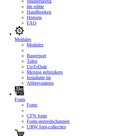
Studierlizenz
lite editie
Handboeken
Historie
FAQ
Modules
Modules
Bugreport
Talen
UpToDate
Mening gebruikers
Installatie tip
Abbreviations
Fonts
Fonts
CFN fonts
Fonts-gereedschappen
URW font-collecties