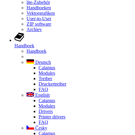
lite-Zubehör
Handboeken
Vektorgrafiken
User-to-User
ZIP software
Archiev
Handboek
Handboek
Deutsch
Calamus
Modules
Treiber
Druckertreiber
FAQ
English
Calamus
Modules
Drivers
Printer drivers
FAQ
Česky
Calamus