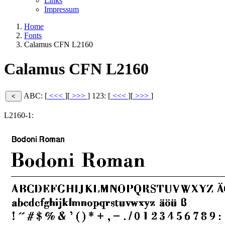
Links
Impressum
Home
Fonts
Calamus CFN L2160
Calamus CFN L2160
ABC: [
<<<
][
>>>
]
123: [
<<<
][
>>>
]
L2160-1: