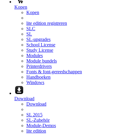
Kopen
Kopen
lite edition registreren
SLC
SL
SL-upgrades
School License
Study License
Modules
Module bundels
Printerdrivers
Fonts & font-gereedschappen
Handboeken
Windows
Download
Download
SL 2015
SL-Zubehör
Module-Demos
lite edition