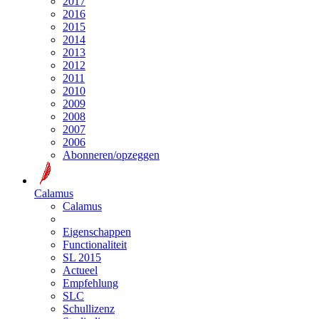
2017
2016
2015
2014
2013
2012
2011
2010
2009
2008
2007
2006
Abonneren/opzeggen
Calamus
Calamus
Eigenschappen
Functionaliteit
SL 2015
Actueel
Empfehlung
SLC
Schullizenz