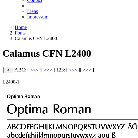
Contact
Liens
Impressum
Home
Fonts
Calamus CFN L2400
Calamus CFN L2400
ABC: [
<<<
][
>>>
]
123: [
<<<
][
>>>
]
L2400-1: