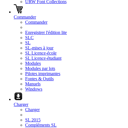
URW Font Collections
Commander
Commander
Enregistrer l'édition lite
SLC
SL
SL-mises à jour
SL Licence-école
SL Licence-étudiant
Modules
Modules par lots
Pilotes imprimantes
Fontes & Outils
Manuels
Windows
Charger
Charger
SL 2015
Compléments SL