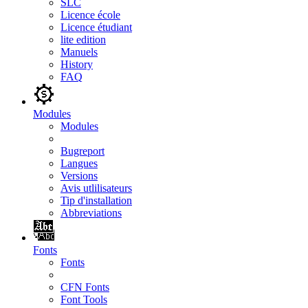
SLC
Licence école
Licence étudiant
lite edition
Manuels
History
FAQ
Modules
Modules
Bugreport
Langues
Versions
Avis utlilisateurs
Tip d'installation
Abbreviations
Fonts
Fonts
CFN Fonts
Font Tools