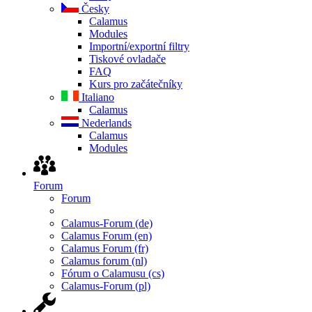
Česky
Calamus
Modules
Importní/exportní filtry
Tiskové ovladače
FAQ
Kurs pro začátečníky
Italiano
Calamus
Nederlands
Calamus
Modules
Forum
Forum
Calamus-Forum (de)
Calamus Forum (en)
Calamus Forum (fr)
Calamus forum (nl)
Fórum o Calamusu (cs)
Calamus-Forum (pl)