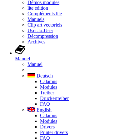
Démos modules
lite edition
Compléments lite
Manuels
Clip art vectoriels
User-to-User
Décompression
Archives
Manuel
Manuel
Deutsch
Calamus
Modules
Treiber
Druckertreiber
FAQ
English
Calamus
Modules
Drivers
Printer drivers
FAQ