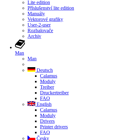
Lite edition
Příslušenství lite edition
Manuály
Vektorové grafiky
User-2-user
Rozbalovače
Archiv
Man
Man
Deutsch
Calamus
Moduly
Treiber
Druckertreiber
FAQ
English
Calamus
Moduly
Drivers
Printer drivers
FAQ
Česky