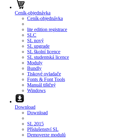
Ceník-objednávka
Ceník-objednávka
lite edition registrace
SLC
SL nový
SL upgrade
SL školní licence
SL studentská licence
Moduly
Bundly
Tiskové ovladače
Fonts & Font Tools
Manuál tištčný
Windows
Download
Download
SL 2015
Příslušenství SL
Demoverze modulů