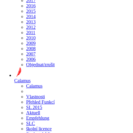
2017
2016
2015
2014
2013
2012
2011
2010
2009
2008
2007
2006
Objednat/zrušit
Calamus
Calamus
Vlastnosti
Přehled Funkcí
SL 2015
Aktuell
Empfehlung
SLC
školní licence