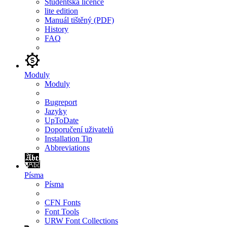
Studentská licence
lite edition
Manuál tištěný (PDF)
History
FAQ
Moduly
Moduly
Bugreport
Jazyky
UpToDate
Doporučení uživatelů
Installation Tip
Abbreviations
Písma
Písma
CFN Fonts
Font Tools
URW Font Collections