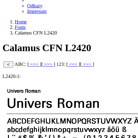
Odkazy
Impresum
Home
Fonts
Calamus CFN L2420
Calamus CFN L2420
ABC: [
<<<
][
>>>
]
123: [
<<<
][
>>>
]
L2420-1: