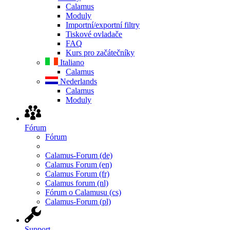
Calamus
Moduly
Importní/exportní filtry
Tiskové ovladače
FAQ
Kurs pro začátečníky
Italiano
Calamus
Nederlands
Calamus
Moduly
Fórum
Fórum
Calamus-Forum (de)
Calamus Forum (en)
Calamus Forum (fr)
Calamus forum (nl)
Fórum o Calamusu (cs)
Calamus-Forum (pl)
Support