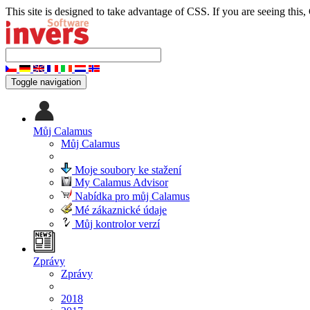
This site is designed to take advantage of CSS. If you are seeing this,
Toggle navigation
Můj Calamus
Můj Calamus
Moje soubory ke stažení
My Calamus Advisor
Nabídka pro můj Calamus
Mé zákaznické údaje
Můj kontrolor verzí
Zprávy
Zprávy
2018