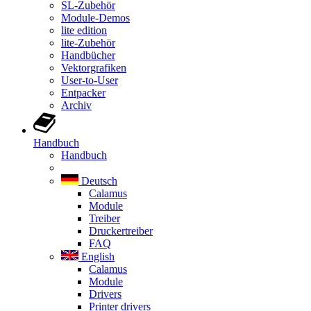
SL-Zubehör
Module-Demos
lite edition
lite-Zubehör
Handbücher
Vektorgrafiken
User-to-User
Entpacker
Archiv
Handbuch
Handbuch
Deutsch
Calamus
Module
Treiber
Druckertreiber
FAQ
English
Calamus
Module
Drivers
Printer drivers