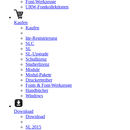
Font-Werkzeuge
URW-Fontkollektionen
Kaufen
Kaufen
lite-Registrierung
SLC
SL
SL-Upgrade
Schullizenz
Studierlizenz
Module
Modul-Pakete
Druckertreiber
Fonts & Font-Werkzeuge
Handbücher
Windows
Download
Download
SL 2015