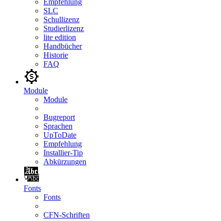
Empfehlung
SLC
Schullizenz
Studierlizenz
lite edition
Handbücher
Historie
FAQ
Module
Module
Bugreport
Sprachen
UpToDate
Empfehlung
Installier-Tip
Abkürzungen
Fonts
Fonts
CFN-Schriften