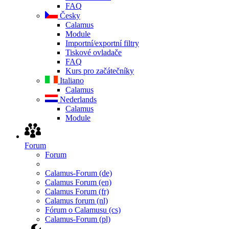
FAQ
Česky
Calamus
Module
Importní/exportní filtry
Tiskové ovladače
FAQ
Kurs pro začátečníky
Italiano
Calamus
Nederlands
Calamus
Module
Forum
Forum
Calamus-Forum (de)
Calamus Forum (en)
Calamus Forum (fr)
Calamus forum (nl)
Fórum o Calamusu (cs)
Calamus-Forum (pl)