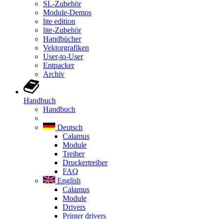
SL-Zubehör
Module-Demos
lite edition
lite-Zubehör
Handbücher
Vektorgrafiken
User-to-User
Entpacker
Archiv
Handbuch
Handbuch
Deutsch
Calamus
Module
Treiber
Druckertreiber
FAQ
English
Calamus
Module
Drivers
Printer drivers