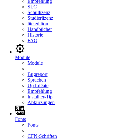
Empfehlung
SLC
Schullizenz
Studierlizenz
lite edition
Handbücher
Historie
FAQ
Module
Module
Bugreport
Sprachen
UpToDate
Empfehlung
Installier-Tip
Abkürzungen
Fonts
Fonts
CFN-Schriften