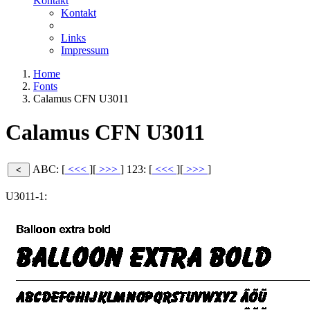
Kontakt
Kontakt
Links
Impressum
Home
Fonts
Calamus CFN U3011
Calamus CFN U3011
ABC: [
<<<
][
>>>
]
123: [
<<<
][
>>>
]
U3011-1: