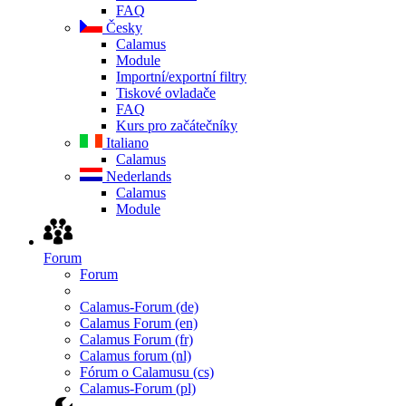
FAQ
Česky
Calamus
Module
Importní/exportní filtry
Tiskové ovladače
FAQ
Kurs pro začátečníky
Italiano
Calamus
Nederlands
Calamus
Module
Forum
Forum
Calamus-Forum (de)
Calamus Forum (en)
Calamus Forum (fr)
Calamus forum (nl)
Fórum o Calamusu (cs)
Calamus-Forum (pl)