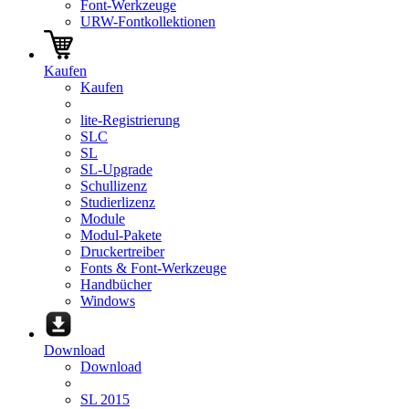
Font-Werkzeuge
URW-Fontkollektionen
Kaufen
Kaufen
lite-Registrierung
SLC
SL
SL-Upgrade
Schullizenz
Studierlizenz
Module
Modul-Pakete
Druckertreiber
Fonts & Font-Werkzeuge
Handbücher
Windows
Download
Download
SL 2015