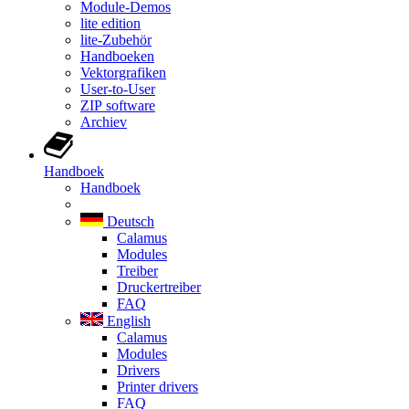
Module-Demos
lite edition
lite-Zubehör
Handboeken
Vektorgrafiken
User-to-User
ZIP software
Archiev
Handboek
Handboek
Deutsch
Calamus
Modules
Treiber
Druckertreiber
FAQ
English
Calamus
Modules
Drivers
Printer drivers
FAQ