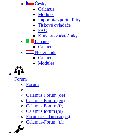
Česky
Calamus
Modules
Importní/exportní filtry
Tiskové ovladače
FAQ
Kurs pro začátečníky
Italiano
Calamus
Nederlands
Calamus
Modules
Forum
Forum
Calamus-Forum (de)
Calamus Forum (en)
Calamus Forum (fr)
Calamus forum (nl)
Fórum o Calamusu (cs)
Calamus-Forum (pl)