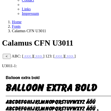
Contact
Links
Impressum
Home
Fonts
Calamus CFN U3011
Calamus CFN U3011
ABC: [
<<<
][
>>>
]
123: [
<<<
][
>>>
]
U3011-1: