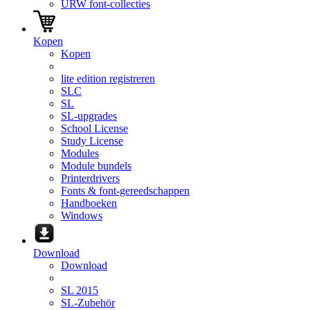
URW font-collecties
Kopen
Kopen
lite edition registreren
SLC
SL
SL-upgrades
School License
Study License
Modules
Module bundels
Printerdrivers
Fonts & font-gereedschappen
Handboeken
Windows
Download
Download
SL 2015
SL-Zubehör