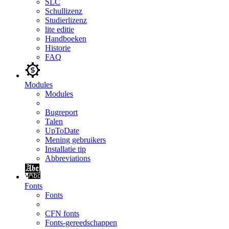
SLC
Schullizenz
Studierlizenz
lite editie
Handboeken
Historie
FAQ
Modules
Modules
Bugreport
Talen
UpToDate
Mening gebruikers
Installatie tip
Abbreviations
Fonts
Fonts
CFN fonts
Fonts-gereedschappen