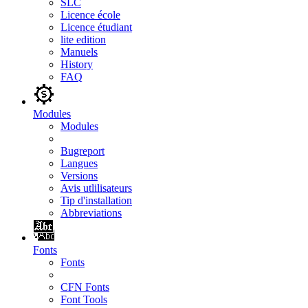
SLC
Licence école
Licence étudiant
lite edition
Manuels
History
FAQ
Modules
Modules
Bugreport
Langues
Versions
Avis utlilisateurs
Tip d'installation
Abbreviations
Fonts
Fonts
CFN Fonts
Font Tools