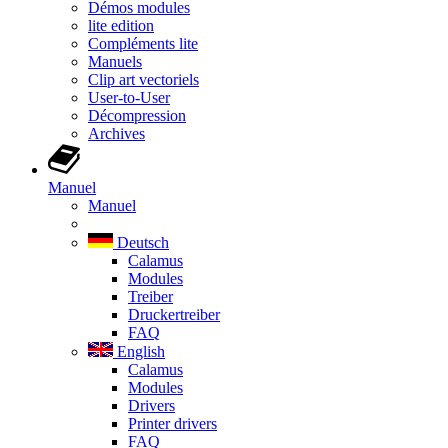
Démos modules
lite edition
Compléments lite
Manuels
Clip art vectoriels
User-to-User
Décompression
Archives
Manuel
Manuel
Deutsch
Calamus
Modules
Treiber
Druckertreiber
FAQ
English
Calamus
Modules
Drivers
Printer drivers
FAQ