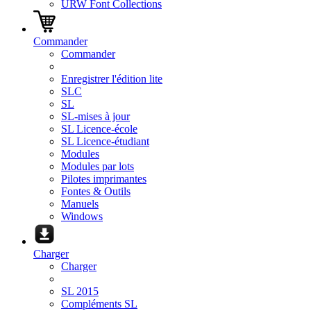
URW Font Collections
Commander
Commander
Enregistrer l'édition lite
SLC
SL
SL-mises à jour
SL Licence-école
SL Licence-étudiant
Modules
Modules par lots
Pilotes imprimantes
Fontes & Outils
Manuels
Windows
Charger
Charger
SL 2015
Compléments SL