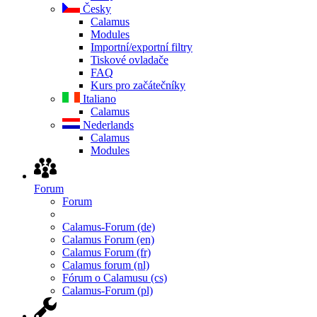
Česky
Calamus
Modules
Importní/exportní filtry
Tiskové ovladače
FAQ
Kurs pro začátečníky
Italiano
Calamus
Nederlands
Calamus
Modules
Forum
Forum
Calamus-Forum (de)
Calamus Forum (en)
Calamus Forum (fr)
Calamus forum (nl)
Fórum o Calamusu (cs)
Calamus-Forum (pl)