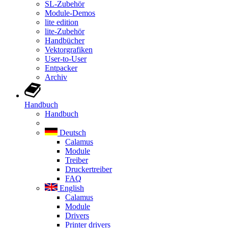
SL-Zubehör
Module-Demos
lite edition
lite-Zubehör
Handbücher
Vektorgrafiken
User-to-User
Entpacker
Archiv
Handbuch
Handbuch
Deutsch
Calamus
Module
Treiber
Druckertreiber
FAQ
English
Calamus
Module
Drivers
Printer drivers