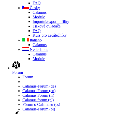
FAQ
Česky
Calamus
Module
Importní/exportní filtry
Tiskové ovladače
FAQ
Kurs pro začátečníky
Italiano
Calamus
Nederlands
Calamus
Module
Forum
Forum
Calamus-Forum (de)
Calamus Forum (en)
Calamus Forum (fr)
Calamus forum (nl)
Fórum o Calamusu (cs)
Calamus-Forum (pl)