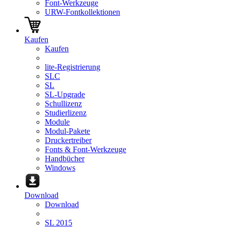
Font-Werkzeuge
URW-Fontkollektionen
Kaufen
Kaufen
lite-Registrierung
SLC
SL
SL-Upgrade
Schullizenz
Studierlizenz
Module
Modul-Pakete
Druckertreiber
Fonts & Font-Werkzeuge
Handbücher
Windows
Download
Download
SL 2015