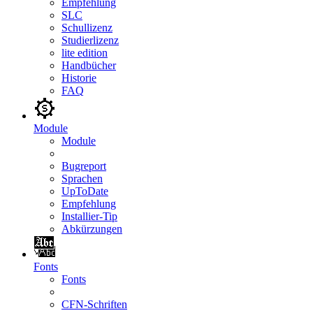
Empfehlung
SLC
Schullizenz
Studierlizenz
lite edition
Handbücher
Historie
FAQ
Module
Module
Bugreport
Sprachen
UpToDate
Empfehlung
Installier-Tip
Abkürzungen
Fonts
Fonts
CFN-Schriften