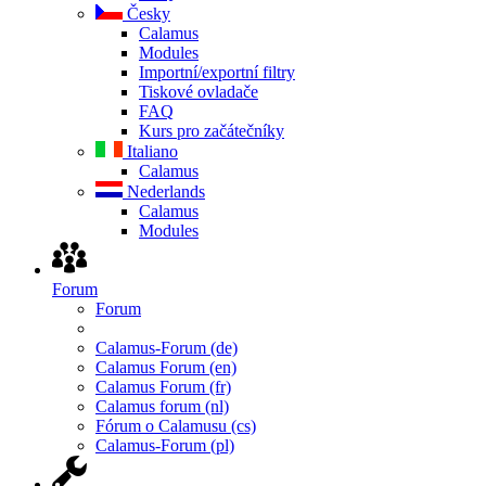
Česky
Calamus
Modules
Importní/exportní filtry
Tiskové ovladače
FAQ
Kurs pro začátečníky
Italiano
Calamus
Nederlands
Calamus
Modules
Forum
Forum
Calamus-Forum (de)
Calamus Forum (en)
Calamus Forum (fr)
Calamus forum (nl)
Fórum o Calamusu (cs)
Calamus-Forum (pl)