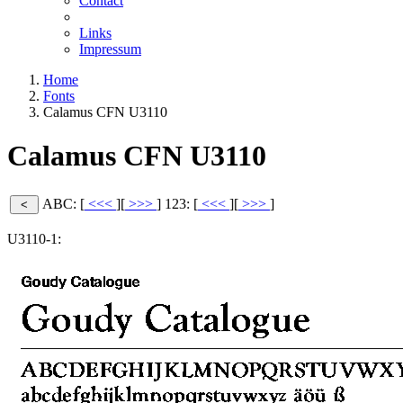
Contact
Links
Impressum
Home
Fonts
Calamus CFN U3110
Calamus CFN U3110
ABC: [
<<<
][
>>>
]
123: [
<<<
][
>>>
]
U3110-1: