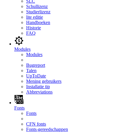
SLC
Schullizenz
Studierlizenz
lite editie
Handboeken
Historie
FAQ
Modules
Modules
Bugreport
Talen
UpToDate
Mening gebruikers
Installatie tip
Abbreviations
Fonts
Fonts
CFN fonts
Fonts-gereedschappen