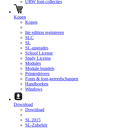
URW font-collecties
Kopen
Kopen
lite edition registreren
SLC
SL
SL-upgrades
School License
Study License
Modules
Module bundels
Printerdrivers
Fonts & font-gereedschappen
Handboeken
Windows
Download
Download
SL 2015
SL-Zubehör