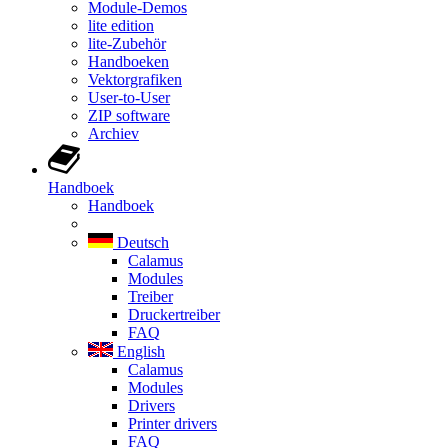
Module-Demos
lite edition
lite-Zubehör
Handboeken
Vektorgrafiken
User-to-User
ZIP software
Archiev
Handboek
Handboek
Deutsch
Calamus
Modules
Treiber
Druckertreiber
FAQ
English
Calamus
Modules
Drivers
Printer drivers
FAQ