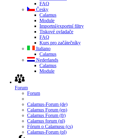
FAQ
Česky
Calamus
Module
Importní/exportní filtry
Tiskové ovladače
FAQ
Kurs pro začátečníky
Italiano
Calamus
Nederlands
Calamus
Module
Forum
Forum
Calamus-Forum (de)
Calamus Forum (en)
Calamus Forum (fr)
Calamus forum (nl)
Fórum o Calamusu (cs)
Calamus-Forum (pl)