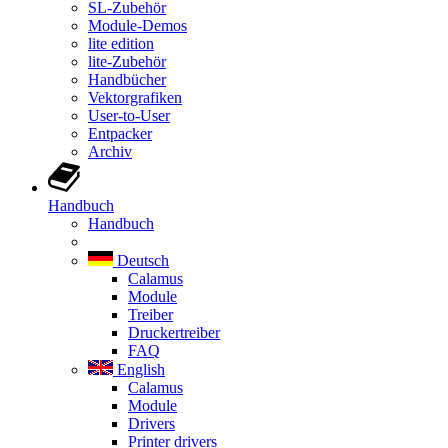
SL-Zubehör
Module-Demos
lite edition
lite-Zubehör
Handbücher
Vektorgrafiken
User-to-User
Entpacker
Archiv
Handbuch
Handbuch
Deutsch
Calamus
Module
Treiber
Druckertreiber
FAQ
English
Calamus
Module
Drivers
Printer drivers