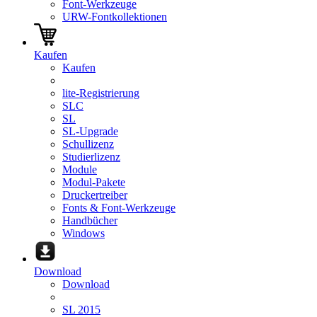
Font-Werkzeuge
URW-Fontkollektionen
Kaufen
Kaufen
lite-Registrierung
SLC
SL
SL-Upgrade
Schullizenz
Studierlizenz
Module
Modul-Pakete
Druckertreiber
Fonts & Font-Werkzeuge
Handbücher
Windows
Download
Download
SL 2015