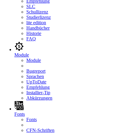
Empfehlung
SLC
Schullizenz
Studierlizenz
lite edition
Handbücher
Historie
FAQ
Module
Module
Bugreport
Sprachen
UpToDate
Empfehlung
Installier-Tip
Abkürzungen
Fonts
Fonts
CFN-Schriften