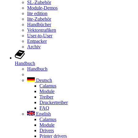
SL-Zubehör
Module-Demos
lite edition
lite-Zubehör
Handbücher
Vektorgrafiken
User-to-User
Entpacker
Archiv
Handbuch
Handbuch
Deutsch
Calamus
Module
Treiber
Druckertreiber
FAQ
English
Calamus
Module
Drivers
Printer drivers