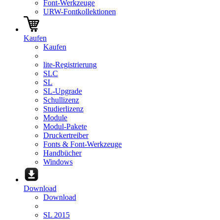
Font-Werkzeuge
URW-Fontkollektionen
Kaufen
Kaufen
lite-Registrierung
SLC
SL
SL-Upgrade
Schullizenz
Studierlizenz
Module
Modul-Pakete
Druckertreiber
Fonts & Font-Werkzeuge
Handbücher
Windows
Download
Download
SL 2015