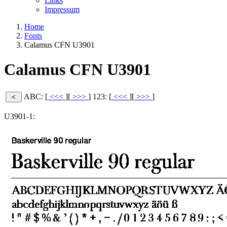
Links
Impressum
Home
Fonts
Calamus CFN U3901
Calamus CFN U3901
ABC: [
<<<
][
>>>
]
123: [
<<<
][
>>>
]
U3901-1: