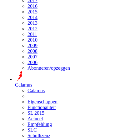
2017
2016
2015
2014
2013
2012
2011
2010
2009
2008
2007
2006
Abonneren/opzeggen
Calamus
Calamus
Eigenschappen
Functionaliteit
SL 2015
Actueel
Empfehlung
SLC
Schullizenz