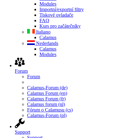
Modules
Importní/exportní filtry
Tiskové ovladače
FAQ
Kurs pro začátečníky
Italiano
Calamus
Nederlands
Calamus
Modules
Forum
Forum
Calamus-Forum (de)
Calamus Forum (en)
Calamus Forum (fr)
Calamus forum (nl)
Fórum o Calamusu (cs)
Calamus-Forum (pl)
Support
Support