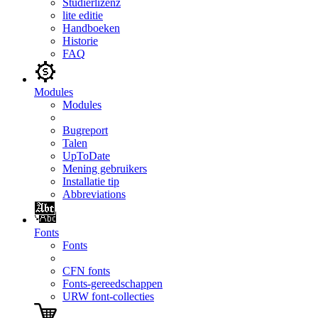
Studierlizenz
lite editie
Handboeken
Historie
FAQ
Modules
Modules
Bugreport
Talen
UpToDate
Mening gebruikers
Installatie tip
Abbreviations
Fonts
Fonts
CFN fonts
Fonts-gereedschappen
URW font-collecties