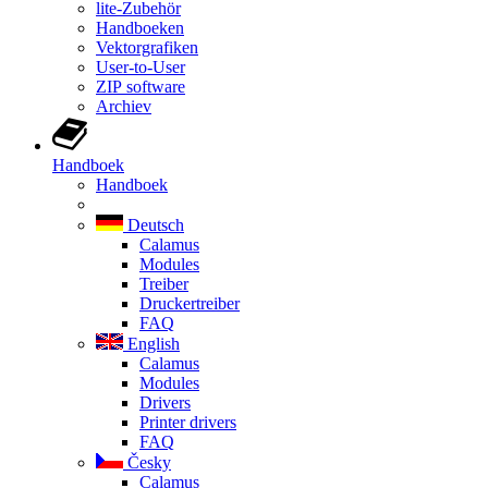
lite-Zubehör
Handboeken
Vektorgrafiken
User-to-User
ZIP software
Archiev
Handboek
Handboek
Deutsch
Calamus
Modules
Treiber
Druckertreiber
FAQ
English
Calamus
Modules
Drivers
Printer drivers
FAQ
Česky
Calamus