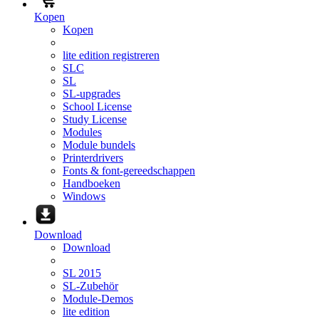
Kopen
Kopen
lite edition registreren
SLC
SL
SL-upgrades
School License
Study License
Modules
Module bundels
Printerdrivers
Fonts & font-gereedschappen
Handboeken
Windows
Download
Download
SL 2015
SL-Zubehör
Module-Demos
lite edition