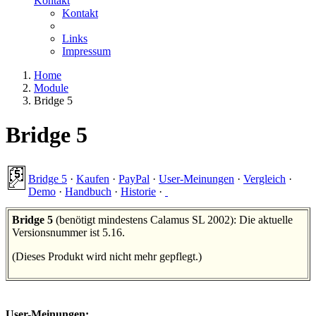
Kontakt
Kontakt
Links
Impressum
Home
Module
Bridge 5
Bridge 5
Bridge 5
·
Kaufen
·
PayPal
·
User-Meinungen
·
Vergleich
·
Demo
·
Handbuch
·
Historie
·
Bridge 5
(benötigt mindestens Calamus SL 2002): Die aktuelle
Versionsnummer ist 5.16.
(Dieses Produkt wird nicht mehr gepflegt.)
User-Meinungen: