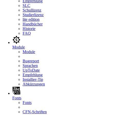
Empfehlung
SLC
Schullizenz
Studierlizenz
lite edition
Handbücher
Historie
FAQ
Module
Module
Bugreport
Sprachen
UpToDate
Empfehlung
Installier-Tip
Abkürzungen
Fonts
Fonts
CFN-Schriften