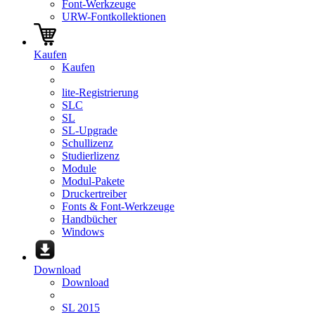
Font-Werkzeuge
URW-Fontkollektionen
Kaufen
Kaufen
lite-Registrierung
SLC
SL
SL-Upgrade
Schullizenz
Studierlizenz
Module
Modul-Pakete
Druckertreiber
Fonts & Font-Werkzeuge
Handbücher
Windows
Download
Download
SL 2015