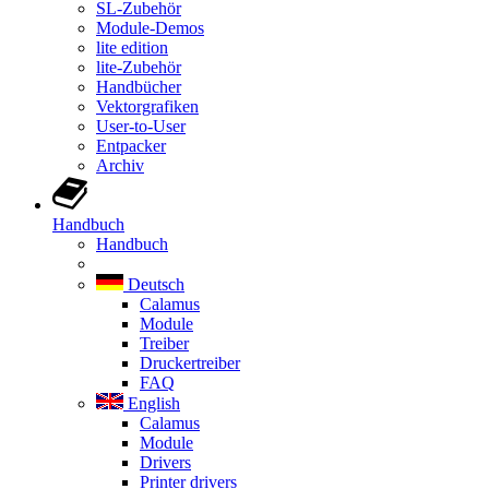
SL-Zubehör
Module-Demos
lite edition
lite-Zubehör
Handbücher
Vektorgrafiken
User-to-User
Entpacker
Archiv
Handbuch
Handbuch
Deutsch
Calamus
Module
Treiber
Druckertreiber
FAQ
English
Calamus
Module
Drivers
Printer drivers