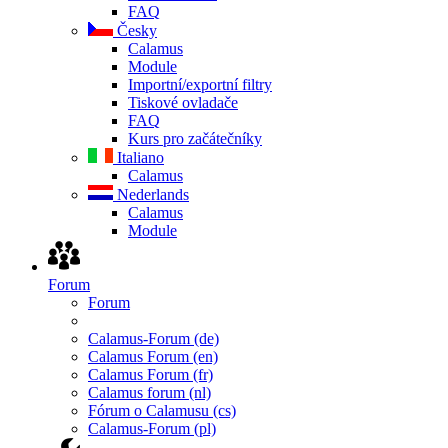
FAQ
Česky
Calamus
Module
Importní/exportní filtry
Tiskové ovladače
FAQ
Kurs pro začátečníky
Italiano
Calamus
Nederlands
Calamus
Module
Forum
Forum
Calamus-Forum (de)
Calamus Forum (en)
Calamus Forum (fr)
Calamus forum (nl)
Fórum o Calamusu (cs)
Calamus-Forum (pl)