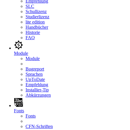
Empfehlung
SLC
Schullizenz
Studierlizenz
lite edition
Handbücher
Historie
FAQ
Module
Module
Bugreport
Sprachen
UpToDate
Empfehlung
Installier-Tip
Abkürzungen
Fonts
Fonts
CFN-Schriften