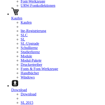
Font-Werkzeuge
URW-Fontkollektionen
Kaufen
Kaufen
lite-Registrierung
SLC
SL
SL-Upgrade
Schullizenz
Studierlizenz
Module
Modul-Pakete
Druckertreiber
Fonts & Font-Werkzeuge
Handbücher
Windows
Download
Download
SL 2015