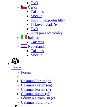
FAQ
Česky
Calamus
Module
Importní/exportní filtry
Tiskové ovladače
FAQ
Kurs pro začátečníky
Italiano
Calamus
Nederlands
Calamus
Module
Forum
Forum
Calamus-Forum (de)
Calamus Forum (en)
Calamus Forum (fr)
Calamus forum (nl)
Fórum o Calamusu (cs)
Calamus-Forum (pl)