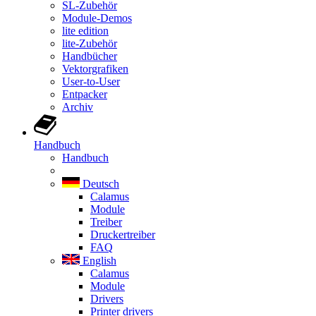
SL-Zubehör
Module-Demos
lite edition
lite-Zubehör
Handbücher
Vektorgrafiken
User-to-User
Entpacker
Archiv
Handbuch
Handbuch
Deutsch
Calamus
Module
Treiber
Druckertreiber
FAQ
English
Calamus
Module
Drivers
Printer drivers