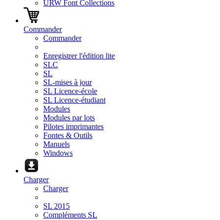
URW Font Collections
Commander
Commander
Enregistrer l'édition lite
SLC
SL
SL-mises à jour
SL Licence-école
SL Licence-étudiant
Modules
Modules par lots
Pilotes imprimantes
Fontes & Outils
Manuels
Windows
Charger
Charger
SL 2015
Compléments SL