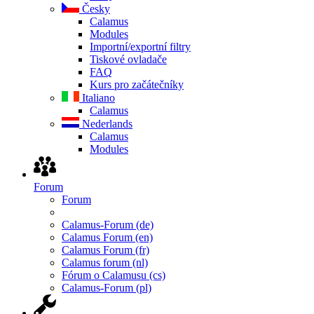
Česky
Calamus
Modules
Importní/exportní filtry
Tiskové ovladače
FAQ
Kurs pro začátečníky
Italiano
Calamus
Nederlands
Calamus
Modules
Forum
Forum
Calamus-Forum (de)
Calamus Forum (en)
Calamus Forum (fr)
Calamus forum (nl)
Fórum o Calamusu (cs)
Calamus-Forum (pl)