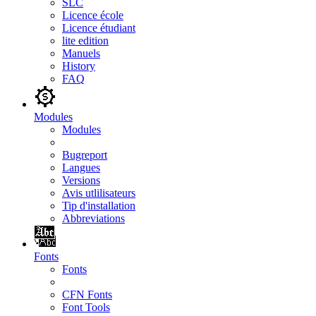
SLC
Licence école
Licence étudiant
lite edition
Manuels
History
FAQ
Modules
Modules
Bugreport
Langues
Versions
Avis utlilisateurs
Tip d'installation
Abbreviations
Fonts
Fonts
CFN Fonts
Font Tools