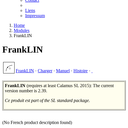
Contact
Liens
Impressum
Home
Modules
FrankLIN
FrankLIN
FrankLIN
·
Charger
·
Manuel
·
Histoire
·
FrankLIN
(requires at least Calamus SL 2015): The current
version number is 2.39.
Ce produit est part of the SL standard package.
(No French product description found)