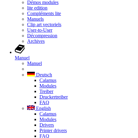
Démos modules
lite edition
Compléments lite
Manuels
Clip art vectoriels
User-to-User
Décompression
Archives
Manuel
Manuel
Deutsch
Calamus
Modules
Treiber
Druckertreiber
FAQ
English
Calamus
Modules
Drivers
Printer drivers
FAQ