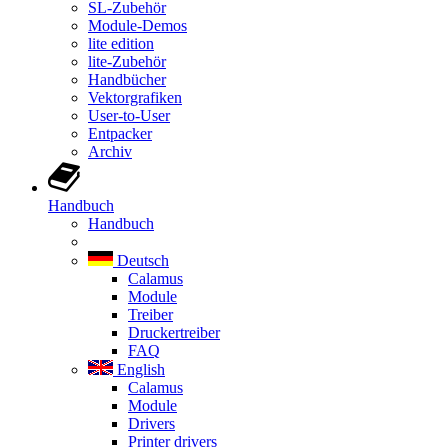
SL-Zubehör
Module-Demos
lite edition
lite-Zubehör
Handbücher
Vektorgrafiken
User-to-User
Entpacker
Archiv
Handbuch
Handbuch
Deutsch
Calamus
Module
Treiber
Druckertreiber
FAQ
English
Calamus
Module
Drivers
Printer drivers