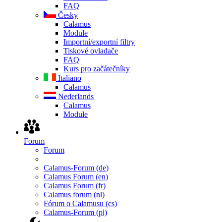
FAQ
Česky
Calamus
Module
Importní/exportní filtry
Tiskové ovladače
FAQ
Kurs pro začátečníky
Italiano
Calamus
Nederlands
Calamus
Module
Forum
Forum
Calamus-Forum (de)
Calamus Forum (en)
Calamus Forum (fr)
Calamus forum (nl)
Fórum o Calamusu (cs)
Calamus-Forum (pl)