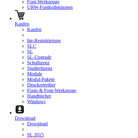
Font-Werkzeuge
URW-Fontkollektionen
Kaufen
Kaufen
lite-Registrierung
SLC
SL
SL-Upgrade
Schullizenz
Studierlizenz
Module
Modul-Pakete
Druckertreiber
Fonts & Font-Werkzeuge
Handbücher
Windows
Download
Download
SL 2015