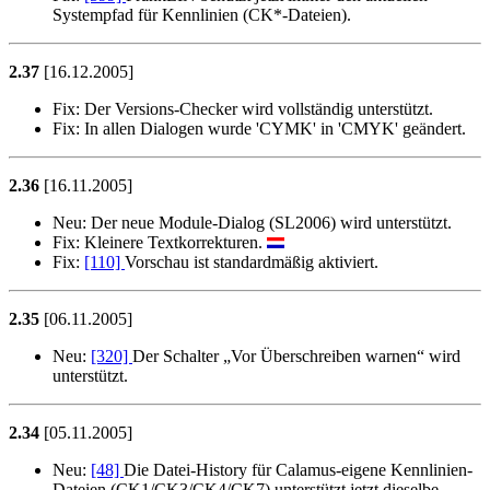
Systempfad für Kennlinien (CK*-Dateien).
2.37
[16.12.2005]
Fix:
Der Versions-Checker wird vollständig unterstützt.
Fix:
In allen Dialogen wurde 'CYMK' in 'CMYK' geändert.
2.36
[16.11.2005]
Neu:
Der neue Module-Dialog (SL2006) wird unterstützt.
Fix:
Kleinere Textkorrekturen.
Fix:
[110]
Vorschau ist standardmäßig aktiviert.
2.35
[06.11.2005]
Neu:
[320]
Der Schalter
Vor Überschreiben warnen
wird
unterstützt.
2.34
[05.11.2005]
Neu:
[48]
Die Datei-History für Calamus-eigene Kennlinien-
Dateien (CK1/CK3/CK4/CK7) unterstützt jetzt dieselbe