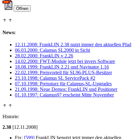
News:
12.11.2008: FrankLIN 2.38 nutzt immer den aktuellen Pfad
06.03.2000: Calamus SL2000 in Sicht
28.02.2000: FrankLIN v 2.26
14.02.2000: FWT-Module jetzt bei invers Software
18.08.1999: FrankLIN 2.21 und Navigator 1.16
22.02.1999: Preisvorteil für SL96-PLUS-Besitzer
23.10.1998: Calamus SL ServicePack #2
07.10.1998: Preissturz für Calamus-SL-Upgrades
21.09.1998: Neue Demos: FrankLIN und Positioner
01.10.1997: Calamus97 erscheint Mitte November
Historie:
2.38
[12.11.2008]
Fix:
[599]
FrankLIN benutzt jetzt immer den aktuellen