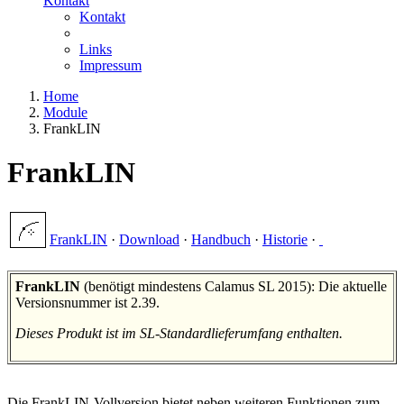
Kontakt
Kontakt
Links
Impressum
Home
Module
FrankLIN
FrankLIN
FrankLIN
·
Download
·
Handbuch
·
Historie
·
FrankLIN
(benötigt mindestens Calamus SL 2015): Die aktuelle
Versionsnummer ist 2.39.
Dieses Produkt ist im SL-Standardlieferumfang enthalten.
Die FrankLIN-Vollversion bietet neben weiteren Funktionen zum