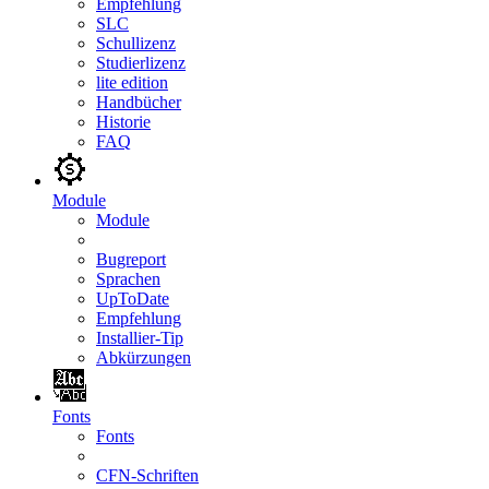
Empfehlung
SLC
Schullizenz
Studierlizenz
lite edition
Handbücher
Historie
FAQ
Module
Module
Bugreport
Sprachen
UpToDate
Empfehlung
Installier-Tip
Abkürzungen
Fonts
Fonts
CFN-Schriften