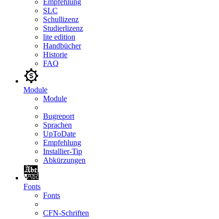
Empfehlung
SLC
Schullizenz
Studierlizenz
lite edition
Handbücher
Historie
FAQ
Module
Module
Bugreport
Sprachen
UpToDate
Empfehlung
Installier-Tip
Abkürzungen
Fonts
Fonts
CFN-Schriften