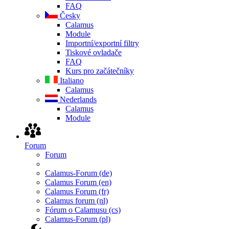
FAQ
Česky
Calamus
Module
Importní/exportní filtry
Tiskové ovladače
FAQ
Kurs pro začátečníky
Italiano
Calamus
Nederlands
Calamus
Module
Forum
Forum
Calamus-Forum (de)
Calamus Forum (en)
Calamus Forum (fr)
Calamus forum (nl)
Fórum o Calamusu (cs)
Calamus-Forum (pl)