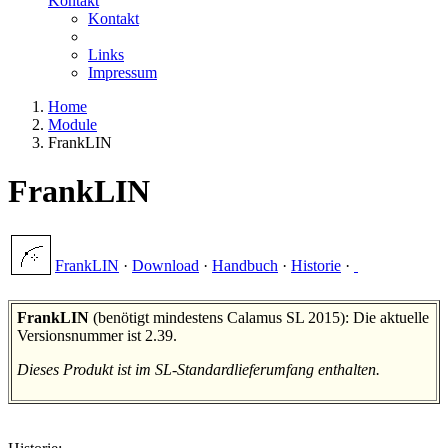
Kontakt
Kontakt
Links
Impressum
Home
Module
FrankLIN
FrankLIN
FrankLIN
·
Download
·
Handbuch
·
Historie
·
FrankLIN
(benötigt mindestens Calamus SL 2015): Die aktuelle
Versionsnummer ist 2.39.
Dieses Produkt ist im SL-Standardlieferumfang enthalten.