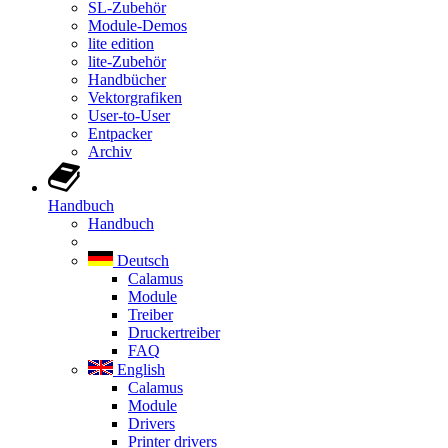
SL-Zubehör
Module-Demos
lite edition
lite-Zubehör
Handbücher
Vektorgrafiken
User-to-User
Entpacker
Archiv
Handbuch
Handbuch
Deutsch
Calamus
Module
Treiber
Druckertreiber
FAQ
English
Calamus
Module
Drivers
Printer drivers