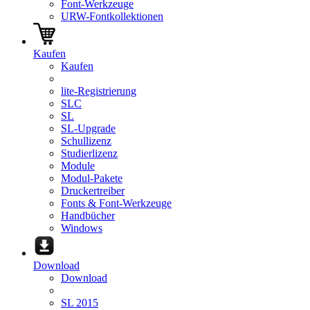
Font-Werkzeuge
URW-Fontkollektionen
Kaufen
Kaufen
lite-Registrierung
SLC
SL
SL-Upgrade
Schullizenz
Studierlizenz
Module
Modul-Pakete
Druckertreiber
Fonts & Font-Werkzeuge
Handbücher
Windows
Download
Download
SL 2015