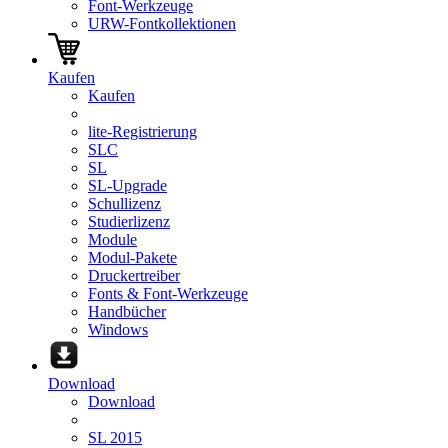
Font-Werkzeuge
URW-Fontkollektionen
Kaufen
Kaufen
lite-Registrierung
SLC
SL
SL-Upgrade
Schullizenz
Studierlizenz
Module
Modul-Pakete
Druckertreiber
Fonts & Font-Werkzeuge
Handbücher
Windows
Download
Download
SL 2015