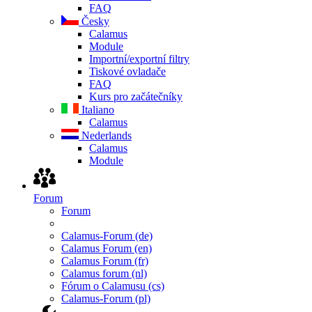
FAQ
Česky
Calamus
Module
Importní/exportní filtry
Tiskové ovladače
FAQ
Kurs pro začátečníky
Italiano
Calamus
Nederlands
Calamus
Module
Forum
Forum
Calamus-Forum (de)
Calamus Forum (en)
Calamus Forum (fr)
Calamus forum (nl)
Fórum o Calamusu (cs)
Calamus-Forum (pl)