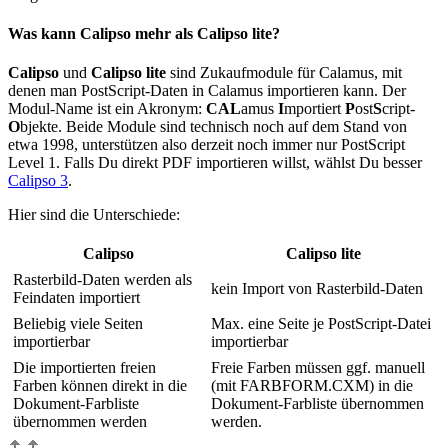
Was kann Calipso mehr als Calipso lite?
Calipso
und
Calipso lite
sind Zukaufmodule für Calamus, mit
denen man PostScript-Daten in Calamus importieren kann. Der
Modul-Name ist ein Akronym:
CAL
amus
I
mportiert
P
ost
S
cript-
O
bjekte. Beide Module sind technisch noch auf dem Stand von
etwa 1998, unterstützen also derzeit noch immer nur PostScript
Level 1. Falls Du direkt PDF importieren willst, wählst Du besser
Calipso 3
.
Hier sind die Unterschiede:
Calipso
Calipso lite
Rasterbild-Daten werden als
kein Import von Rasterbild-Daten
Feindaten importiert
Beliebig viele Seiten
Max. eine Seite je PostScript-Datei
importierbar
importierbar
Die importierten freien
Freie Farben müssen ggf. manuell
Farben können direkt in die
(mit FARBFORM.CXM) in die
Dokument-Farbliste
Dokument-Farbliste übernommen
übernommen werden
werden.