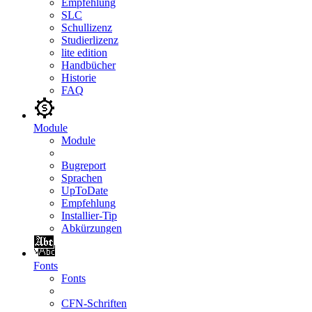
Empfehlung
SLC
Schullizenz
Studierlizenz
lite edition
Handbücher
Historie
FAQ
Module
Module
Bugreport
Sprachen
UpToDate
Empfehlung
Installier-Tip
Abkürzungen
Fonts
Fonts
CFN-Schriften