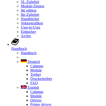
SL-Zubehör
Module-Demos
lite edition
lite-Zubehör
Handbücher
Vektorgrafiken
User-to-User
Entpacker
Archiv
Handbuch
Handbuch
Deutsch
Calamus
Module
Treiber
Druckertreiber
FAQ
English
Calamus
Module
Drivers
Printer drivers