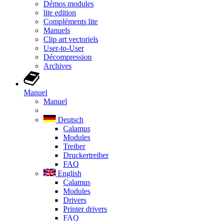
Démos modules
lite edition
Compléments lite
Manuels
Clip art vectoriels
User-to-User
Décompression
Archives
Manuel
Manuel
Deutsch
Calamus
Modules
Treiber
Druckertreiber
FAQ
English
Calamus
Modules
Drivers
Printer drivers
FAQ