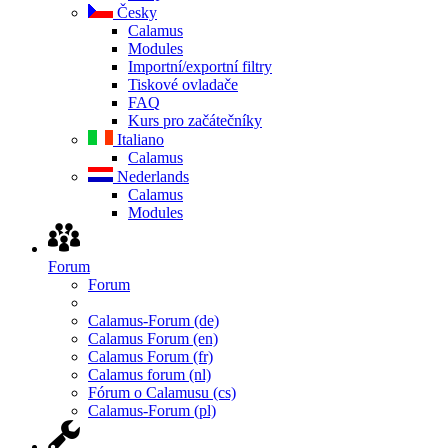
Česky
Calamus
Modules
Importní/exportní filtry
Tiskové ovladače
FAQ
Kurs pro začátečníky
Italiano
Calamus
Nederlands
Calamus
Modules
Forum
Forum
Calamus-Forum (de)
Calamus Forum (en)
Calamus Forum (fr)
Calamus forum (nl)
Fórum o Calamusu (cs)
Calamus-Forum (pl)