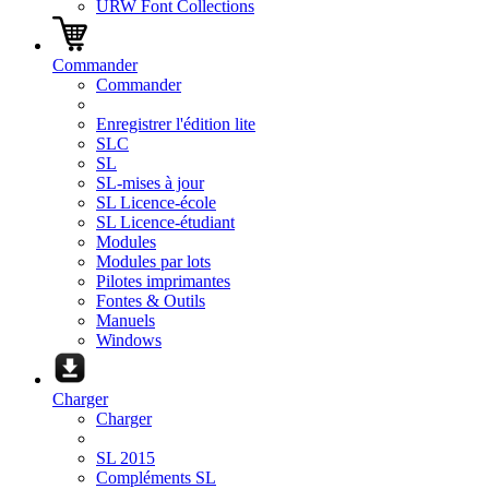
URW Font Collections
Commander
Commander
Enregistrer l'édition lite
SLC
SL
SL-mises à jour
SL Licence-école
SL Licence-étudiant
Modules
Modules par lots
Pilotes imprimantes
Fontes & Outils
Manuels
Windows
Charger
Charger
SL 2015
Compléments SL