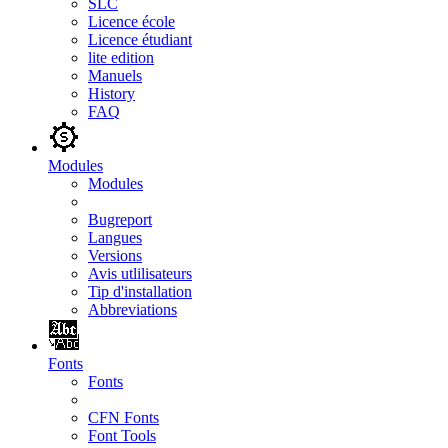
SLC
Licence école
Licence étudiant
lite edition
Manuels
History
FAQ
Modules
Modules
Bugreport
Langues
Versions
Avis utlilisateurs
Tip d'installation
Abbreviations
Fonts
Fonts
CFN Fonts
Font Tools