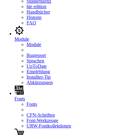
Studierlizenz
lite edition
Handbücher
Historie
FAQ
Module
Module
Bugreport
Sprachen
UpToDate
Empfehlung
Installier-Tip
Abkürzungen
Fonts
Fonts
CFN-Schriften
Font-Werkzeuge
URW-Fontkollektionen