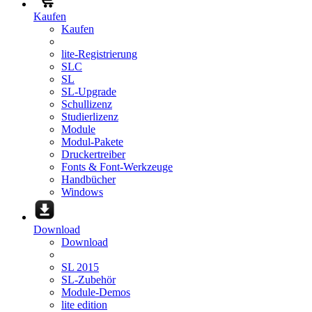
Kaufen
Kaufen
lite-Registrierung
SLC
SL
SL-Upgrade
Schullizenz
Studierlizenz
Module
Modul-Pakete
Druckertreiber
Fonts & Font-Werkzeuge
Handbücher
Windows
Download
Download
SL 2015
SL-Zubehör
Module-Demos
lite edition