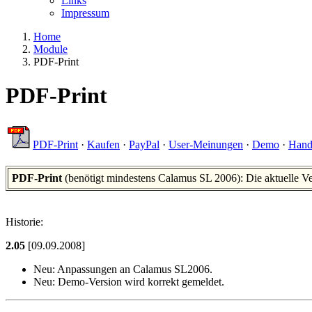
Links
Impressum
Home
Module
PDF-Print
PDF-Print
PDF-Print
·
Kaufen
·
PayPal
·
User-Meinungen
·
Demo
·
Hand
PDF-Print
(benötigt mindestens Calamus SL 2006): Die aktuelle Ve
Historie:
2.05
[09.09.2008]
Neu:
Anpassungen an Calamus SL2006.
Neu:
Demo-Version wird korrekt gemeldet.