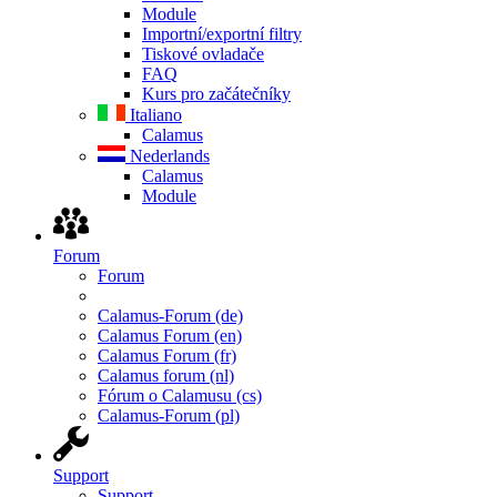
Module
Importní/exportní filtry
Tiskové ovladače
FAQ
Kurs pro začátečníky
Italiano
Calamus
Nederlands
Calamus
Module
Forum
Forum
Calamus-Forum (de)
Calamus Forum (en)
Calamus Forum (fr)
Calamus forum (nl)
Fórum o Calamusu (cs)
Calamus-Forum (pl)
Support
Support