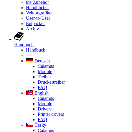
lite-Zubehör
Handbücher
Vektorgrafiken
User-to-User
Entpacker
Archiv
Handbuch
Handbuch
Deutsch
Calamus
Module
Treiber
Druckertreiber
FAQ
English
Calamus
Module
Drivers
Printer drivers
FAQ
Česky
Calamus