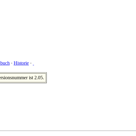
buch
·
Historie
·
rsionsnummer ist 2.05.