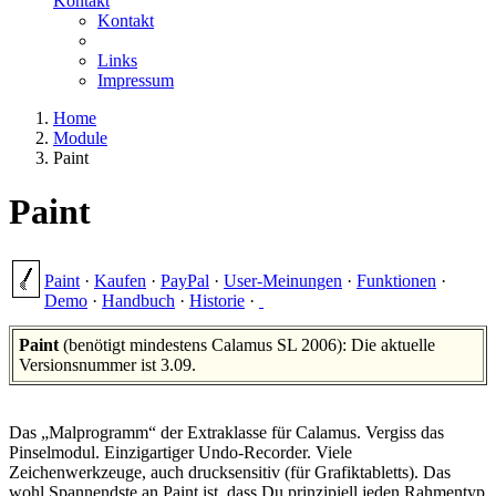
Kontakt
Kontakt
Links
Impressum
Home
Module
Paint
Paint
Paint
·
Kaufen
·
PayPal
·
User-Meinungen
·
Funktionen
·
Demo
·
Handbuch
·
Historie
·
Paint
(benötigt mindestens Calamus SL 2006): Die aktuelle
Versionsnummer ist 3.09.
Das
Malprogramm
der Extraklasse für Calamus. Vergiss das
Pinselmodul. Einzigartiger Undo-Recorder. Viele
Zeichenwerkzeuge, auch drucksensitiv (für Grafiktabletts). Das
wohl Spannendste an Paint ist, dass Du prinzipiell jeden Rahmentyp