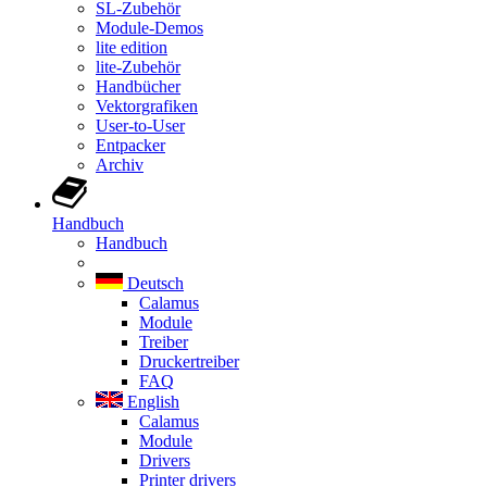
SL-Zubehör
Module-Demos
lite edition
lite-Zubehör
Handbücher
Vektorgrafiken
User-to-User
Entpacker
Archiv
Handbuch
Handbuch
Deutsch
Calamus
Module
Treiber
Druckertreiber
FAQ
English
Calamus
Module
Drivers
Printer drivers