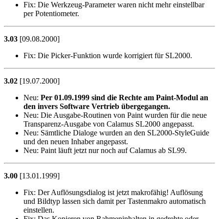
Fix:
Die Werkzeug-Parameter waren nicht mehr einstellbar
per Potentiometer.
3.03
[09.08.2000]
Fix:
Die Picker-Funktion wurde korrigiert für SL2000.
3.02
[19.07.2000]
Neu:
Per 01.09.1999 sind die Rechte am Paint-Modul an
den invers Software Vertrieb übergegangen.
Neu:
Die Ausgabe-Routinen von Paint wurden für die neue
Transparenz-Ausgabe von Calamus SL2000 angepasst.
Neu:
Sämtliche Dialoge wurden an den SL2000-StyleGuide
und den neuen Inhaber angepasst.
Neu:
Paint läuft jetzt nur noch auf Calamus ab SL99.
3.00
[13.01.1999]
Fix:
Der Auflösungsdialog ist jetzt makrofähig! Auflösung
und Bildtyp lassen sich damit per Tastenmakro automatisch
einstellen.
Fix:
Das Kopieren von Rahmeninhalten in gedrehte oder