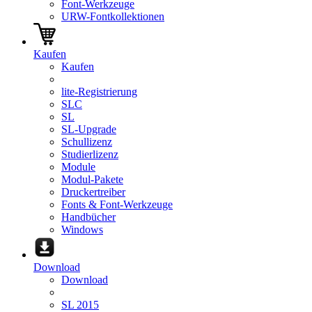
Font-Werkzeuge
URW-Fontkollektionen
Kaufen
Kaufen
lite-Registrierung
SLC
SL
SL-Upgrade
Schullizenz
Studierlizenz
Module
Modul-Pakete
Druckertreiber
Fonts & Font-Werkzeuge
Handbücher
Windows
Download
Download
SL 2015