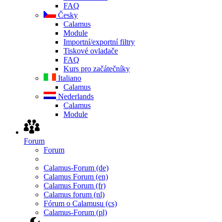
FAQ
Česky
Calamus
Module
Importní/exportní filtry
Tiskové ovladače
FAQ
Kurs pro začátečníky
Italiano
Calamus
Nederlands
Calamus
Module
Forum
Forum
Calamus-Forum (de)
Calamus Forum (en)
Calamus Forum (fr)
Calamus forum (nl)
Fórum o Calamusu (cs)
Calamus-Forum (pl)