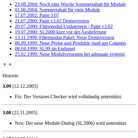
23.08.2004: Noch eine Woche Sommerrabatt für Module
01.06.2004: Sommerrabatt für viele Module
17.07.2002: Paint 3.07
21.07.2000: Paint v3.02 Demoversion
20.07.2000: Filtermodul-Updatepreis / Paint v3.02
19.07.2000: SL2000 kurz vor der Auslieferung
13.11.1999: Filtermodul-Paket: Neue Demoversion
06.09.1999: Neue Preise und Produkte rund um Calamus
08.04.1999: SL99 im Endspurt
25.02.1999: Neue Modulversionen bei adequate systems
Historie:
3.09
[12.12.2005]
Fix:
Der Versions-Checker wird vollständig unterstützt.
3.08
[22.11.2005]
Neu:
Der neue Module-Dialog (SL2006) wird unterstützt.