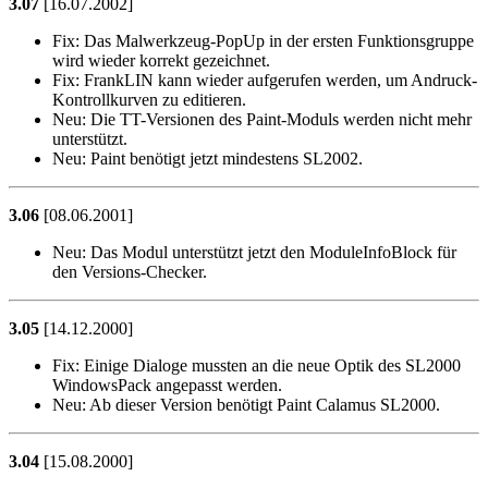
3.07
[16.07.2002]
Fix:
Das Malwerkzeug-PopUp in der ersten Funktionsgruppe
wird wieder korrekt gezeichnet.
Fix:
FrankLIN kann wieder aufgerufen werden, um Andruck-
Kontrollkurven zu editieren.
Neu:
Die TT-Versionen des Paint-Moduls werden nicht mehr
unterstützt.
Neu:
Paint benötigt jetzt mindestens SL2002.
3.06
[08.06.2001]
Neu:
Das Modul unterstützt jetzt den ModuleInfoBlock für
den Versions-Checker.
3.05
[14.12.2000]
Fix:
Einige Dialoge mussten an die neue Optik des SL2000
WindowsPack angepasst werden.
Neu:
Ab dieser Version benötigt Paint Calamus SL2000.
3.04
[15.08.2000]