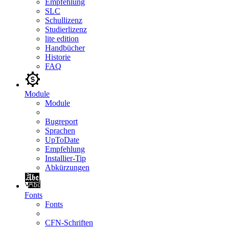
Empfehlung
SLC
Schullizenz
Studierlizenz
lite edition
Handbücher
Historie
FAQ
Module
Module
Bugreport
Sprachen
UpToDate
Empfehlung
Installier-Tip
Abkürzungen
Fonts
Fonts
CFN-Schriften