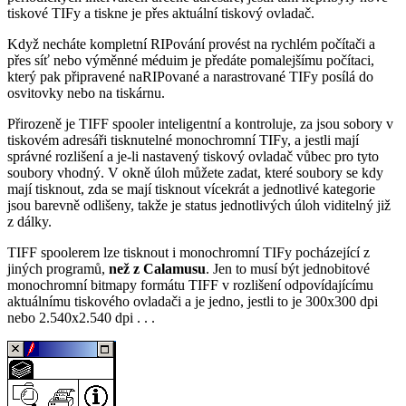
tiskové TIFy a tiskne je přes aktuální tiskový ovladač.
Když necháte kompletní RIPování provést na rychlém počítači a
přes síť nebo výměnné méduim je předáte pomalejšímu počítaci,
který pak připravené naRIPované a narastrované TIFy posílá do
osvitovky nebo na tiskárnu.
Přirozeně je TIFF spooler inteligentní a kontroluje, za jsou sobory v
tiskovém adresáři tisknutelné monochromní TIFy, a jestli mají
správné rozlišení a je-li nastavený tiskový ovladač vůbec pro tyto
soubory vhodný. V okně úloh můžete zadat, které soubory se kdy
mají tisknout, zda se mají tisknout vícekrát a jednotlivé kategorie
jsou barevně odlišeny, takže je status jednotlivých úloh viditelný již
z dálky.
TIFF spoolerem lze tisknout i monochromní TIFy pocházející z
jiných programů,
než z Calamusu
. Jen to musí být jednobitové
monochromní bitmapy formátu TIFF v rozlišení odpovídajícímu
aktuálnímu tiskového ovladači a je jedno, jestli to je 300x300 dpi
nebo 2.540x2.540 dpi . . .