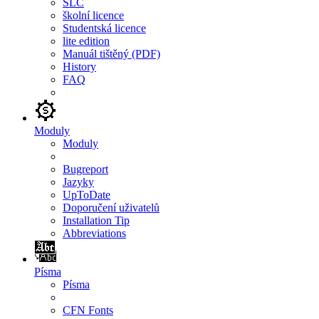
SLC
školní licence
Studentská licence
lite edition
Manuál tištěný (PDF)
History
FAQ
Moduly
Moduly
Bugreport
Jazyky
UpToDate
Doporučení uživatelů
Installation Tip
Abbreviations
Písma
Písma
CFN Fonts