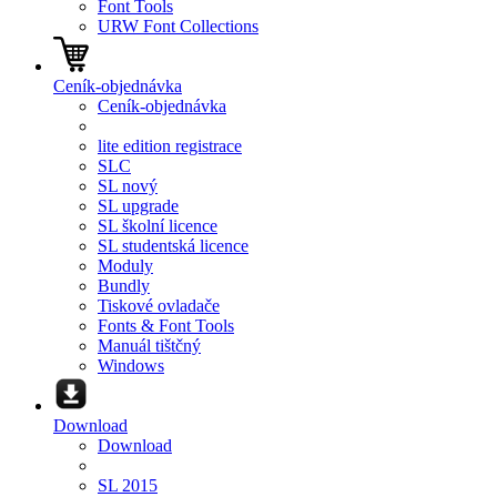
Font Tools
URW Font Collections
Ceník-objednávka
Ceník-objednávka
lite edition registrace
SLC
SL nový
SL upgrade
SL školní licence
SL studentská licence
Moduly
Bundly
Tiskové ovladače
Fonts & Font Tools
Manuál tištčný
Windows
Download
Download
SL 2015