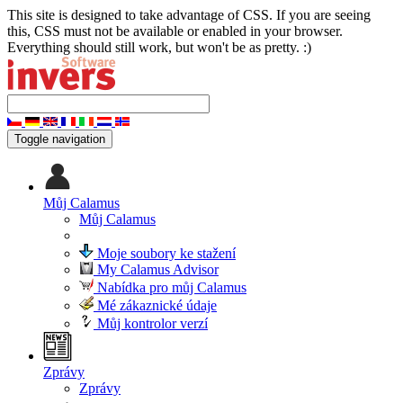
This site is designed to take advantage of CSS. If you are seeing
this, CSS must not be available or enabled in your browser.
Everything should still work, but won't be as pretty. :)
Toggle navigation
Můj Calamus
Můj Calamus
Moje soubory ke stažení
My Calamus Advisor
Nabídka pro můj Calamus
Mé zákaznické údaje
Můj kontrolor verzí
Zprávy
Zprávy