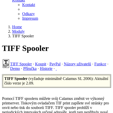
Kontakt
Kontakt
Odkazy
Impresum
Home
Moduly
TIFF Spooler
TIFF Spooler
TIFF Spooler
·
Koupit
·
PayPal
·
Názory uživatelů
·
Funkce
·
Demo
·
Příručka
·
Historie
·
TIFF Spooler
(vyžaduje minimálně Calamus SL 2006): Aktuální
číslo verze je 2.09.
Pomocí TIFF spooleru můžete svůj Calamus změnit ve výkonný
printserver. Tiskovým ovladačem TIF print zapíšete své stránky pro
osvit nebo tisk do souborů TIFF. TIFF spooler prohlíží v
periodických intervalech určené adresáře, jestli tam nepřibyly nové