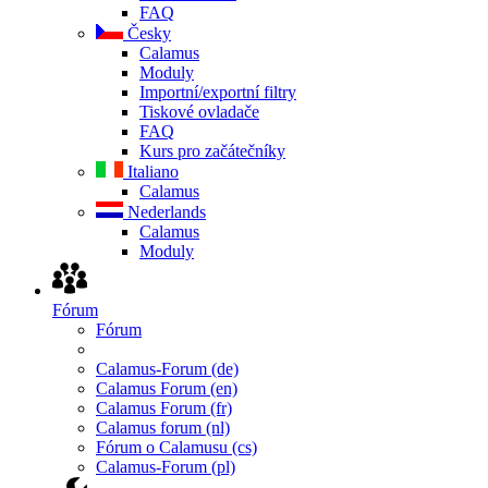
FAQ
Česky
Calamus
Moduly
Importní/exportní filtry
Tiskové ovladače
FAQ
Kurs pro začátečníky
Italiano
Calamus
Nederlands
Calamus
Moduly
Fórum
Fórum
Calamus-Forum (de)
Calamus Forum (en)
Calamus Forum (fr)
Calamus forum (nl)
Fórum o Calamusu (cs)
Calamus-Forum (pl)