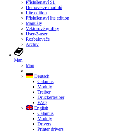
Příslušenství SL
Demoverze modulů
Lite edition
Příslušenství lite edition
Manuály
Vektorové grafiky
User-2-user
Rozbalovače
Archiv
Man
Man
Deutsch
Calamus
Moduly
Treiber
Druckertreiber
FAQ
English
Calamus
Moduly
Drivers
Printer drivers