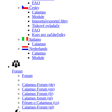
FAQ
Česky
Calamus
Module
Importní/exportní filtry
Tiskové ovladače
FAQ
Kurs pro začátečníky
Italiano
Calamus
Nederlands
Calamus
Module
Forum
Forum
Calamus-Forum (de)
Calamus Forum (en)
Calamus Forum (fr)
Calamus forum (nl)
Fórum o Calamusu (cs)
Calamus-Forum (pl)