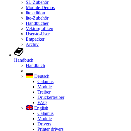
SL-Zubehör
Module-Demos
lite edition
lite-Zubehör
Handbücher
Vektorgrafiken
User-to-User
Entpacker
Archiv
Handbuch
Handbuch
Deutsch
Calamus
Module
Treiber
Druckertreiber
FAQ
English
Calamus
Module
Drivers
Printer drivers