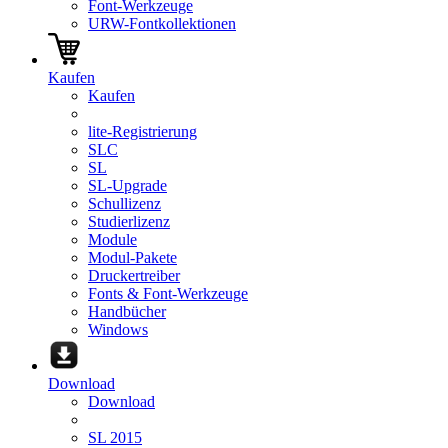
Font-Werkzeuge
URW-Fontkollektionen
Kaufen
Kaufen
lite-Registrierung
SLC
SL
SL-Upgrade
Schullizenz
Studierlizenz
Module
Modul-Pakete
Druckertreiber
Fonts & Font-Werkzeuge
Handbücher
Windows
Download
Download
SL 2015