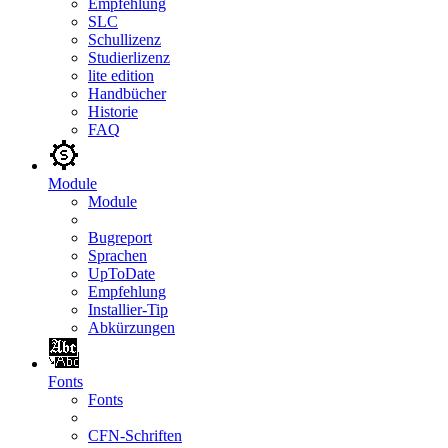
Empfehlung
SLC
Schullizenz
Studierlizenz
lite edition
Handbücher
Historie
FAQ
Module
Module
Bugreport
Sprachen
UpToDate
Empfehlung
Installier-Tip
Abkürzungen
Fonts
Fonts
CFN-Schriften