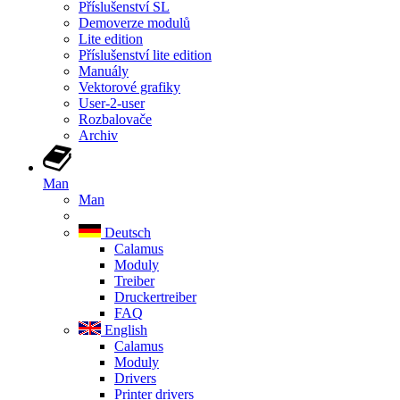
Příslušenství SL
Demoverze modulů
Lite edition
Příslušenství lite edition
Manuály
Vektorové grafiky
User-2-user
Rozbalovače
Archiv
Man
Man
Deutsch
Calamus
Moduly
Treiber
Druckertreiber
FAQ
English
Calamus
Moduly
Drivers
Printer drivers