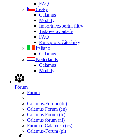
FAQ
Česky
Calamus
Moduly
Importní/exportní filtry
Tiskové ovladače
FAQ
Kurs pro začátečníky
Italiano
Calamus
Nederlands
Calamus
Moduly
Fórum
Fórum
Calamus-Forum (de)
Calamus Forum (en)
Calamus Forum (fr)
Calamus forum (nl)
Fórum o Calamusu (cs)
Calamus-Forum (pl)