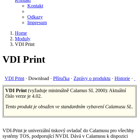
Kontakt
Kontakt
Odkazy
Impresum
Home
Moduly
VDI Print
VDI Print
VDI Print
·
Download
·
Příručka
·
Zprávy o produktu
·
Historie
·
VDI Print
(vyžaduje minimálně Calamus SL 2000): Aktuální
číslo verze je 4.02.
Tento produkt je obsažen ve standardním vybavení Calamusu SL.
VDI-Print je univerzální tiskový ovladač do Calamusu pro všechhy
systémy TOS, podporující NVDI. Dává v Calamusu k dispozici