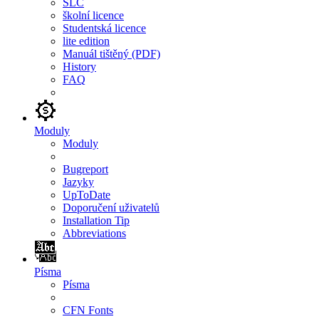
SLC
školní licence
Studentská licence
lite edition
Manuál tištěný (PDF)
History
FAQ
Moduly
Moduly
Bugreport
Jazyky
UpToDate
Doporučení uživatelů
Installation Tip
Abbreviations
Písma
Písma
CFN Fonts