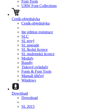
Font Tools
URW Font Collections
Ceník-objednávka
Ceník-objednávka
lite edition registrace
SLC
SL nový
SL upgrade
SL školní licence
SL studentská licence
Moduly
Bundly
Tiskové ovladače
Fonts & Font Tools
Manuál tištčný
Windows
Download
Download
SL 2015