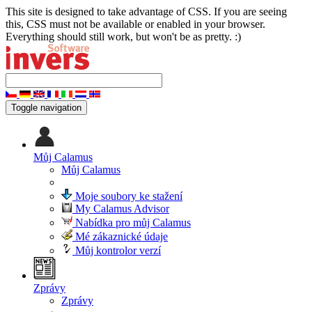
This site is designed to take advantage of CSS. If you are seeing
this, CSS must not be available or enabled in your browser.
Everything should still work, but won't be as pretty. :)
Toggle navigation
Můj Calamus
Můj Calamus
Moje soubory ke stažení
My Calamus Advisor
Nabídka pro můj Calamus
Mé zákaznické údaje
Můj kontrolor verzí
Zprávy
Zprávy