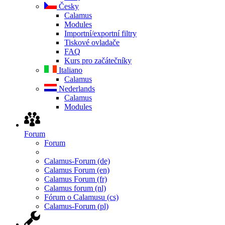
Česky
Calamus
Modules
Importní/exportní filtry
Tiskové ovladače
FAQ
Kurs pro začátečníky
Italiano
Calamus
Nederlands
Calamus
Modules
Forum
Forum
Calamus-Forum (de)
Calamus Forum (en)
Calamus Forum (fr)
Calamus forum (nl)
Fórum o Calamusu (cs)
Calamus-Forum (pl)