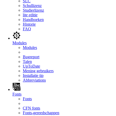
SLC
Schullizenz
Studierlizenz
lite editie
Handboeken
Historie
FAQ
Modules
Modules
Bugreport
Talen
UpToDate
Mening gebruikers
Installatie tip
Abbreviations
Fonts
Fonts
CFN fonts
Fonts-gereedschappen