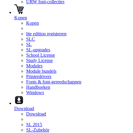
URW font-collecties
Kopen
Kopen
lite edition registreren
SLC
SL
SL-upgrades
School License
Study License
Modules
Module bundels
Printerdrivers
Fonts & font-gereedschappen
Handboeken
Windows
Download
Download
SL 2015
SL-Zubehör