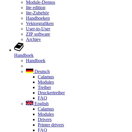
Module-Demos
lite edition
lite-Zubehör
Handboeken
Vektorgrafiken
User-to-User
ZIP software
Archiev
Handboek
Handboek
Deutsch
Calamus
Modules
Treiber
Druckertreiber
FAQ
English
Calamus
Modules
Drivers
Printer drivers
FAQ