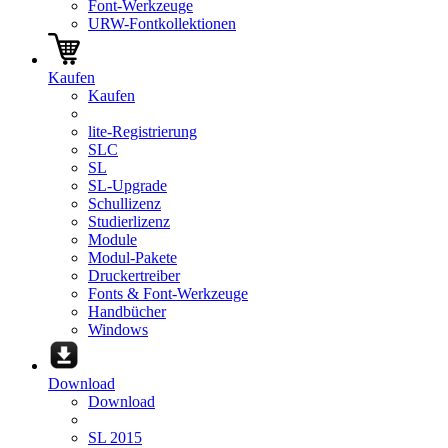
Font-Werkzeuge
URW-Fontkollektionen
Kaufen
Kaufen
lite-Registrierung
SLC
SL
SL-Upgrade
Schullizenz
Studierlizenz
Module
Modul-Pakete
Druckertreiber
Fonts & Font-Werkzeuge
Handbücher
Windows
Download
Download
SL 2015