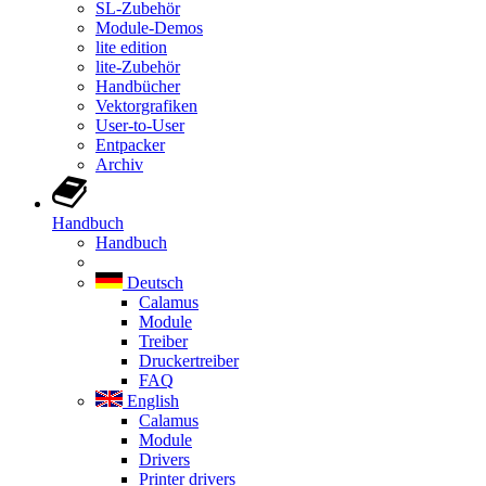
SL-Zubehör
Module-Demos
lite edition
lite-Zubehör
Handbücher
Vektorgrafiken
User-to-User
Entpacker
Archiv
Handbuch
Handbuch
Deutsch
Calamus
Module
Treiber
Druckertreiber
FAQ
English
Calamus
Module
Drivers
Printer drivers