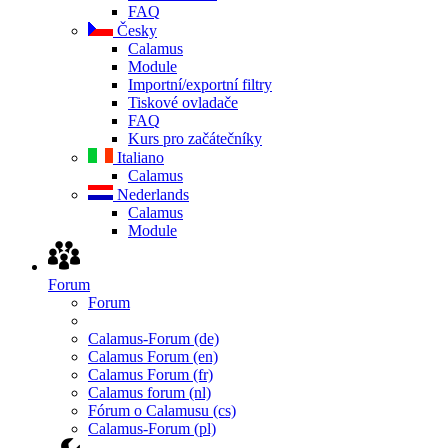
FAQ
Česky
Calamus
Module
Importní/exportní filtry
Tiskové ovladače
FAQ
Kurs pro začátečníky
Italiano
Calamus
Nederlands
Calamus
Module
Forum
Forum
Calamus-Forum (de)
Calamus Forum (en)
Calamus Forum (fr)
Calamus forum (nl)
Fórum o Calamusu (cs)
Calamus-Forum (pl)