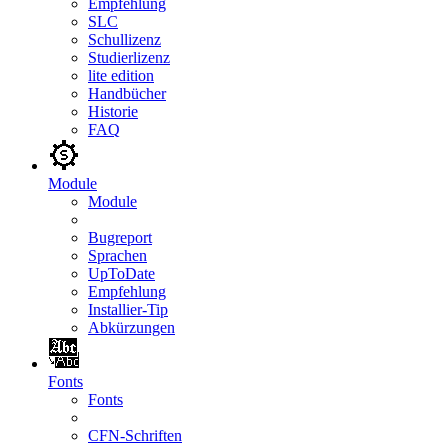
Empfehlung
SLC
Schullizenz
Studierlizenz
lite edition
Handbücher
Historie
FAQ
Module
Module
Bugreport
Sprachen
UpToDate
Empfehlung
Installier-Tip
Abkürzungen
Fonts
Fonts
CFN-Schriften