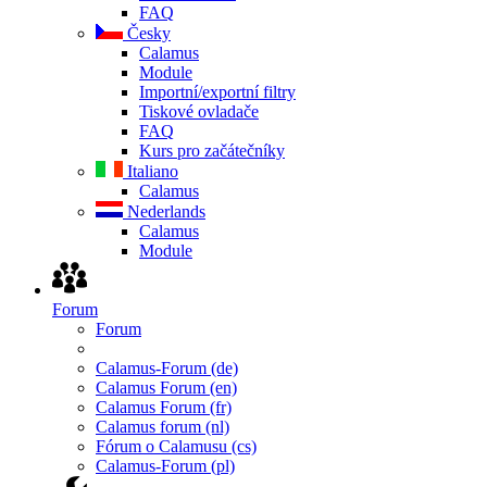
FAQ
Česky
Calamus
Module
Importní/exportní filtry
Tiskové ovladače
FAQ
Kurs pro začátečníky
Italiano
Calamus
Nederlands
Calamus
Module
Forum
Forum
Calamus-Forum (de)
Calamus Forum (en)
Calamus Forum (fr)
Calamus forum (nl)
Fórum o Calamusu (cs)
Calamus-Forum (pl)