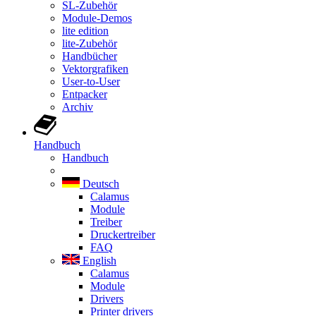
SL-Zubehör
Module-Demos
lite edition
lite-Zubehör
Handbücher
Vektorgrafiken
User-to-User
Entpacker
Archiv
Handbuch
Handbuch
Deutsch
Calamus
Module
Treiber
Druckertreiber
FAQ
English
Calamus
Module
Drivers
Printer drivers