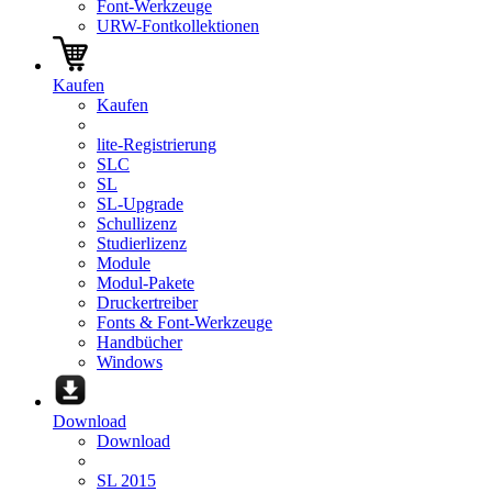
Font-Werkzeuge
URW-Fontkollektionen
Kaufen
Kaufen
lite-Registrierung
SLC
SL
SL-Upgrade
Schullizenz
Studierlizenz
Module
Modul-Pakete
Druckertreiber
Fonts & Font-Werkzeuge
Handbücher
Windows
Download
Download
SL 2015