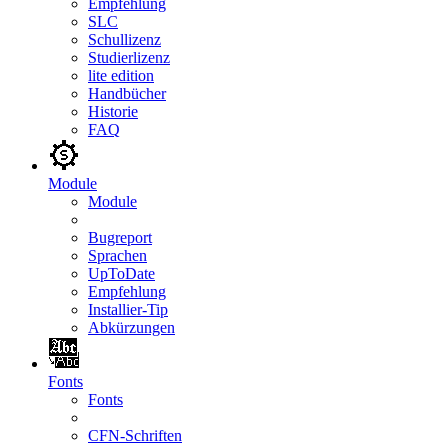
Empfehlung
SLC
Schullizenz
Studierlizenz
lite edition
Handbücher
Historie
FAQ
Module
Module
Bugreport
Sprachen
UpToDate
Empfehlung
Installier-Tip
Abkürzungen
Fonts
Fonts
CFN-Schriften