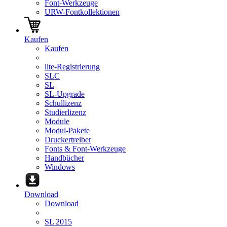
Font-Werkzeuge
URW-Fontkollektionen
Kaufen
Kaufen
lite-Registrierung
SLC
SL
SL-Upgrade
Schullizenz
Studierlizenz
Module
Modul-Pakete
Druckertreiber
Fonts & Font-Werkzeuge
Handbücher
Windows
Download
Download
SL 2015