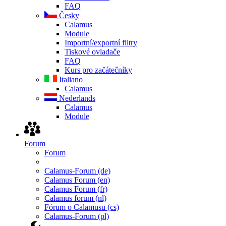
FAQ
Česky
Calamus
Module
Importní/exportní filtry
Tiskové ovladače
FAQ
Kurs pro začátečníky
Italiano
Calamus
Nederlands
Calamus
Module
Forum
Forum
Calamus-Forum (de)
Calamus Forum (en)
Calamus Forum (fr)
Calamus forum (nl)
Fórum o Calamusu (cs)
Calamus-Forum (pl)