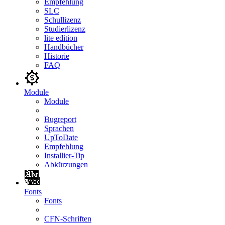
Empfehlung
SLC
Schullizenz
Studierlizenz
lite edition
Handbücher
Historie
FAQ
Module
Module
Bugreport
Sprachen
UpToDate
Empfehlung
Installier-Tip
Abkürzungen
Fonts
Fonts
CFN-Schriften