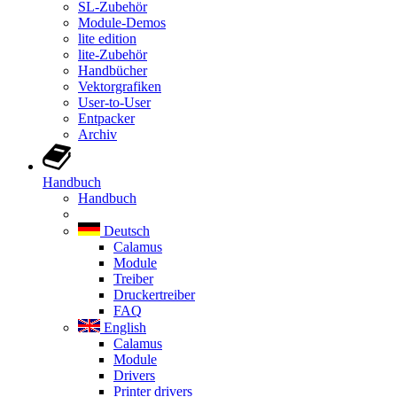
SL-Zubehör
Module-Demos
lite edition
lite-Zubehör
Handbücher
Vektorgrafiken
User-to-User
Entpacker
Archiv
Handbuch
Handbuch
Deutsch
Calamus
Module
Treiber
Druckertreiber
FAQ
English
Calamus
Module
Drivers
Printer drivers