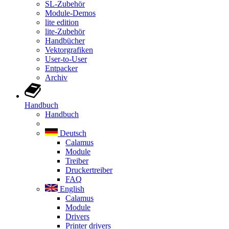
SL-Zubehör
Module-Demos
lite edition
lite-Zubehör
Handbücher
Vektorgrafiken
User-to-User
Entpacker
Archiv
Handbuch
Handbuch
Deutsch
Calamus
Module
Treiber
Druckertreiber
FAQ
English
Calamus
Module
Drivers
Printer drivers