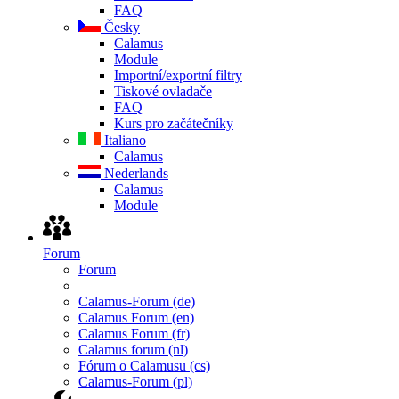
FAQ
Česky
Calamus
Module
Importní/exportní filtry
Tiskové ovladače
FAQ
Kurs pro začátečníky
Italiano
Calamus
Nederlands
Calamus
Module
Forum
Forum
Calamus-Forum (de)
Calamus Forum (en)
Calamus Forum (fr)
Calamus forum (nl)
Fórum o Calamusu (cs)
Calamus-Forum (pl)