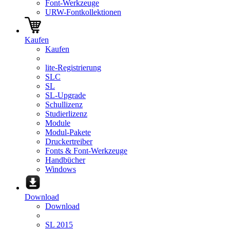
Font-Werkzeuge
URW-Fontkollektionen
Kaufen
Kaufen
lite-Registrierung
SLC
SL
SL-Upgrade
Schullizenz
Studierlizenz
Module
Modul-Pakete
Druckertreiber
Fonts & Font-Werkzeuge
Handbücher
Windows
Download
Download
SL 2015