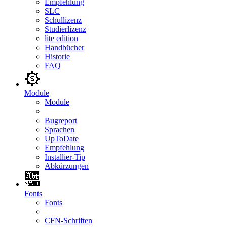
Empfehlung
SLC
Schullizenz
Studierlizenz
lite edition
Handbücher
Historie
FAQ
Module
Module
Bugreport
Sprachen
UpToDate
Empfehlung
Installier-Tip
Abkürzungen
Fonts
Fonts
CFN-Schriften