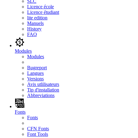
SLC
Licence école
Licence étudiant
lite edition
Manuels
History
FAQ
Modules
Modules
Bugreport
Langues
Versions
Avis utlilisateurs
Tip d'installation
Abbreviations
Fonts
Fonts
CFN Fonts
Font Tools