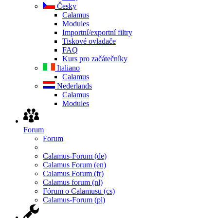
Česky
Calamus
Modules
Importní/exportní filtry
Tiskové ovladače
FAQ
Kurs pro začátečníky
Italiano
Calamus
Nederlands
Calamus
Modules
Forum
Forum
Calamus-Forum (de)
Calamus Forum (en)
Calamus Forum (fr)
Calamus forum (nl)
Fórum o Calamusu (cs)
Calamus-Forum (pl)