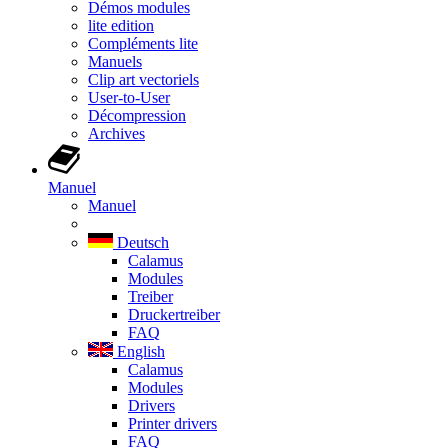
Démos modules
lite edition
Compléments lite
Manuels
Clip art vectoriels
User-to-User
Décompression
Archives
Manuel
Manuel
Deutsch
Calamus
Modules
Treiber
Druckertreiber
FAQ
English
Calamus
Modules
Drivers
Printer drivers
FAQ