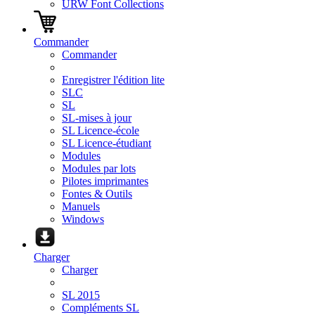
URW Font Collections
Commander
Commander
Enregistrer l'édition lite
SLC
SL
SL-mises à jour
SL Licence-école
SL Licence-étudiant
Modules
Modules par lots
Pilotes imprimantes
Fontes & Outils
Manuels
Windows
Charger
Charger
SL 2015
Compléments SL