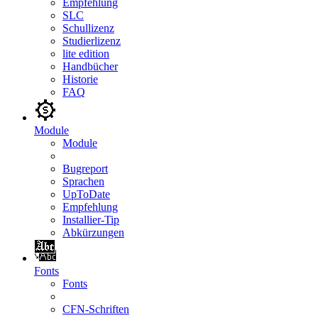
Empfehlung
SLC
Schullizenz
Studierlizenz
lite edition
Handbücher
Historie
FAQ
Module
Module
Bugreport
Sprachen
UpToDate
Empfehlung
Installier-Tip
Abkürzungen
Fonts
Fonts
CFN-Schriften