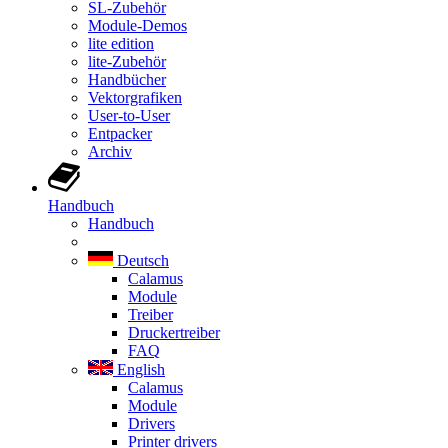
SL-Zubehör
Module-Demos
lite edition
lite-Zubehör
Handbücher
Vektorgrafiken
User-to-User
Entpacker
Archiv
Handbuch
Handbuch
Deutsch
Calamus
Module
Treiber
Druckertreiber
FAQ
English
Calamus
Module
Drivers
Printer drivers