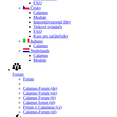
FAQ
Česky
Calamus
Module
Importní/exportní filtry
Tiskové ovladače
FAQ
Kurs pro začátečníky
Italiano
Calamus
Nederlands
Calamus
Module
Forum
Forum
Calamus-Forum (de)
Calamus Forum (en)
Calamus Forum (fr)
Calamus forum (nl)
Fórum o Calamusu (cs)
Calamus-Forum (pl)