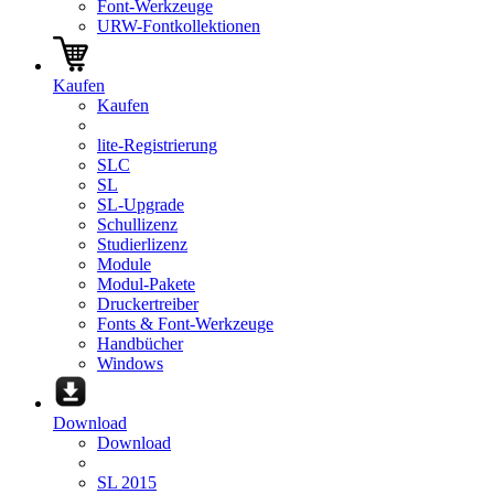
Font-Werkzeuge
URW-Fontkollektionen
Kaufen
Kaufen
lite-Registrierung
SLC
SL
SL-Upgrade
Schullizenz
Studierlizenz
Module
Modul-Pakete
Druckertreiber
Fonts & Font-Werkzeuge
Handbücher
Windows
Download
Download
SL 2015