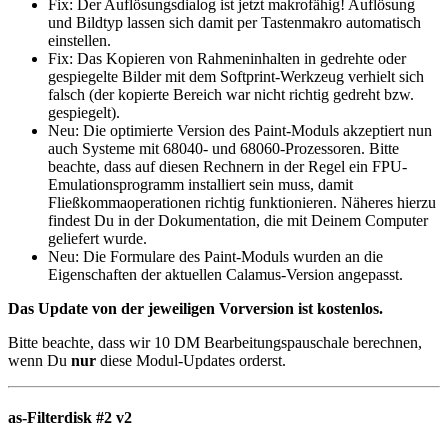
Fix:
Der Auflösungsdialog ist jetzt makrofähig! Auflösung
und Bildtyp lassen sich damit per Tastenmakro automatisch
einstellen.
Fix:
Das Kopieren von Rahmeninhalten in gedrehte oder
gespiegelte Bilder mit dem Softprint-Werkzeug verhielt sich
falsch (der kopierte Bereich war nicht richtig gedreht bzw.
gespiegelt).
Neu:
Die optimierte Version des Paint-Moduls akzeptiert nun
auch Systeme mit 68040- und 68060-Prozessoren. Bitte
beachte, dass auf diesen Rechnern in der Regel ein FPU-
Emulationsprogramm installiert sein muss, damit
Fließkommaoperationen richtig funktionieren. Näheres hierzu
findest Du in der Dokumentation, die mit Deinem Computer
geliefert wurde.
Neu:
Die Formulare des Paint-Moduls wurden an die
Eigenschaften der aktuellen Calamus-Version angepasst.
Das Update von der jeweiligen Vorversion ist kostenlos.
Bitte beachte, dass wir 10 DM Bearbeitungspauschale berechnen,
wenn Du
nur
diese Modul-Updates orderst.
as-Filterdisk #2 v2