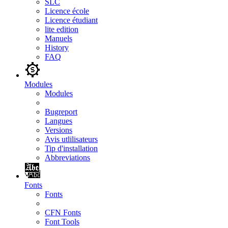
SLC
Licence école
Licence étudiant
lite edition
Manuels
History
FAQ
Modules
Modules
Bugreport
Langues
Versions
Avis utlilisateurs
Tip d'installation
Abbreviations
Fonts
Fonts
CFN Fonts
Font Tools