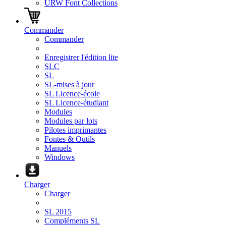
URW Font Collections
Commander
Commander
Enregistrer l'édition lite
SLC
SL
SL-mises à jour
SL Licence-école
SL Licence-étudiant
Modules
Modules par lots
Pilotes imprimantes
Fontes & Outils
Manuels
Windows
Charger
Charger
SL 2015
Compléments SL