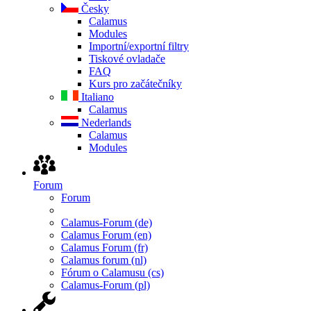
Česky
Calamus
Modules
Importní/exportní filtry
Tiskové ovladače
FAQ
Kurs pro začátečníky
Italiano
Calamus
Nederlands
Calamus
Modules
Forum
Forum
Calamus-Forum (de)
Calamus Forum (en)
Calamus Forum (fr)
Calamus forum (nl)
Fórum o Calamusu (cs)
Calamus-Forum (pl)