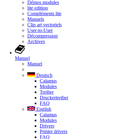
Démos modules
lite edition
Compléments lite
Manuels
Clip art vectoriels
User-to-User
Décompression
Archives
Manuel
Manuel
Deutsch
Calamus
Modules
Treiber
Druckertreiber
FAQ
English
Calamus
Modules
Drivers
Printer drivers
FAQ