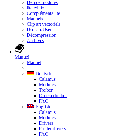
Démos modules
lite edition
Compléments lite
Manuels
Clip art vectoriels
User-to-User
Décompression
Archives
Manuel
Manuel
Deutsch
Calamus
Modules
Treiber
Druckertreiber
FAQ
English
Calamus
Modules
Drivers
Printer drivers
FAQ