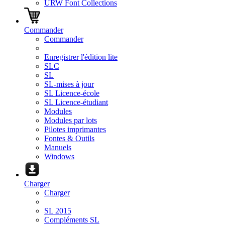
URW Font Collections
Commander
Commander
Enregistrer l'édition lite
SLC
SL
SL-mises à jour
SL Licence-école
SL Licence-étudiant
Modules
Modules par lots
Pilotes imprimantes
Fontes & Outils
Manuels
Windows
Charger
Charger
SL 2015
Compléments SL