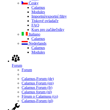
Česky
Calamus
Modules
Importní/exportní filtry
Tiskové ovladače
FAQ
Kurs pro začátečníky
Italiano
Calamus
Nederlands
Calamus
Modules
Forum
Forum
Calamus-Forum (de)
Calamus Forum (en)
Calamus Forum (fr)
Calamus forum (nl)
Fórum o Calamusu (cs)
Calamus-Forum (pl)