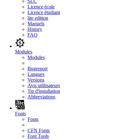
SLC
Licence école
Licence étudiant
lite edition
Manuels
History
FAQ
Modules
Modules
Bugreport
Langues
Versions
Avis utlilisateurs
Tip d'installation
Abbreviations
Fonts
Fonts
CFN Fonts
Font Tools