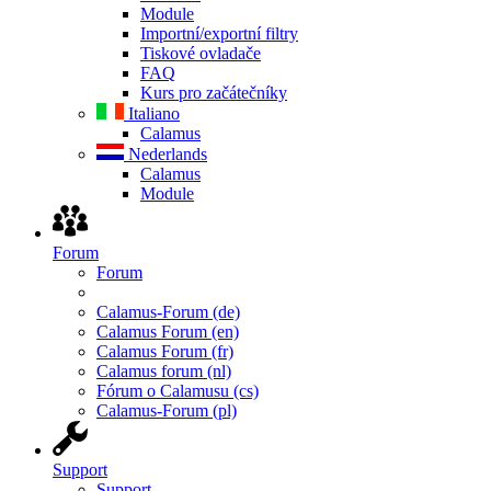
Module
Importní/exportní filtry
Tiskové ovladače
FAQ
Kurs pro začátečníky
Italiano
Calamus
Nederlands
Calamus
Module
Forum
Forum
Calamus-Forum (de)
Calamus Forum (en)
Calamus Forum (fr)
Calamus forum (nl)
Fórum o Calamusu (cs)
Calamus-Forum (pl)
Support
Support