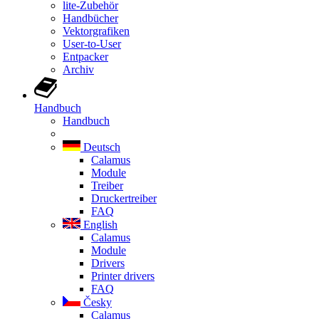
lite-Zubehör
Handbücher
Vektorgrafiken
User-to-User
Entpacker
Archiv
Handbuch
Handbuch
Deutsch
Calamus
Module
Treiber
Druckertreiber
FAQ
English
Calamus
Module
Drivers
Printer drivers
FAQ
Česky
Calamus