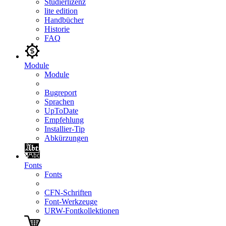
Studierlizenz
lite edition
Handbücher
Historie
FAQ
Module
Module
Bugreport
Sprachen
UpToDate
Empfehlung
Installier-Tip
Abkürzungen
Fonts
Fonts
CFN-Schriften
Font-Werkzeuge
URW-Fontkollektionen