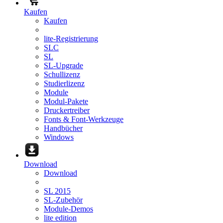
Kaufen
Kaufen
lite-Registrierung
SLC
SL
SL-Upgrade
Schullizenz
Studierlizenz
Module
Modul-Pakete
Druckertreiber
Fonts & Font-Werkzeuge
Handbücher
Windows
Download
Download
SL 2015
SL-Zubehör
Module-Demos
lite edition