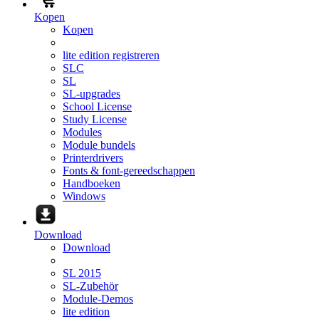
Kopen
Kopen
lite edition registreren
SLC
SL
SL-upgrades
School License
Study License
Modules
Module bundels
Printerdrivers
Fonts & font-gereedschappen
Handboeken
Windows
Download
Download
SL 2015
SL-Zubehör
Module-Demos
lite edition