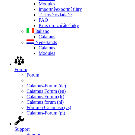
Modules
Importní/exportní filtry
Tiskové ovladače
FAQ
Kurs pro začátečníky
Italiano
Calamus
Nederlands
Calamus
Modules
Forum
Forum
Calamus-Forum (de)
Calamus Forum (en)
Calamus Forum (fr)
Calamus forum (nl)
Fórum o Calamusu (cs)
Calamus-Forum (pl)
Support
Support