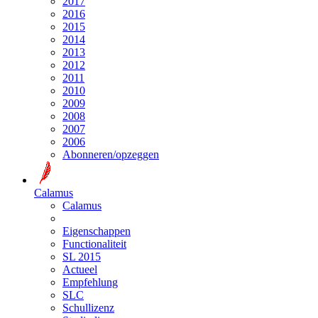
2017
2016
2015
2014
2013
2012
2011
2010
2009
2008
2007
2006
Abonneren/opzeggen
Calamus
Calamus
Eigenschappen
Functionaliteit
SL 2015
Actueel
Empfehlung
SLC
Schullizenz