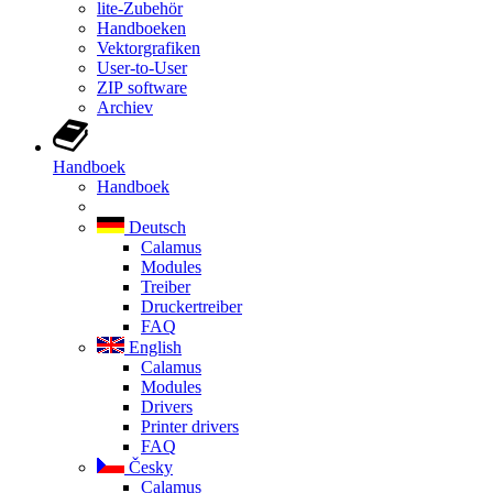
lite-Zubehör
Handboeken
Vektorgrafiken
User-to-User
ZIP software
Archiev
Handboek
Handboek
Deutsch
Calamus
Modules
Treiber
Druckertreiber
FAQ
English
Calamus
Modules
Drivers
Printer drivers
FAQ
Česky
Calamus