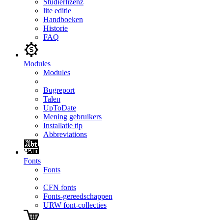
Studierlizenz
lite editie
Handboeken
Historie
FAQ
Modules
Modules
Bugreport
Talen
UpToDate
Mening gebruikers
Installatie tip
Abbreviations
Fonts
Fonts
CFN fonts
Fonts-gereedschappen
URW font-collecties