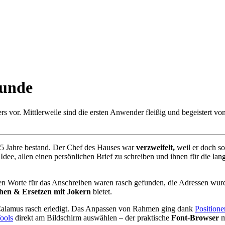
eunde
ers vor. Mittlerweile sind die ersten Anwender fleißig und begeistert vo
15 Jahre bestand. Der Chef des Hauses war
verzweifelt,
weil er doch s
Idee, allen einen persönlichen Brief zu schreiben und ihnen für die la
en Worte für das Anschreiben waren rasch gefunden, die Adressen wur
chen & Ersetzen mit Jokern
bietet.
 Calamus rasch erledigt. Das Anpassen von Rahmen ging dank
Positione
ools
direkt am Bildschirm auswählen – der praktische
Font-Browser
m