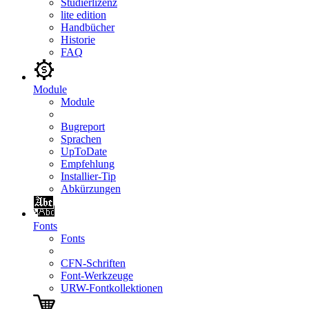
Studierlizenz
lite edition
Handbücher
Historie
FAQ
Module
Module
Bugreport
Sprachen
UpToDate
Empfehlung
Installier-Tip
Abkürzungen
Fonts
Fonts
CFN-Schriften
Font-Werkzeuge
URW-Fontkollektionen