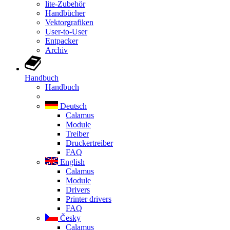
lite-Zubehör
Handbücher
Vektorgrafiken
User-to-User
Entpacker
Archiv
Handbuch
Handbuch
Deutsch
Calamus
Module
Treiber
Druckertreiber
FAQ
English
Calamus
Module
Drivers
Printer drivers
FAQ
Česky
Calamus