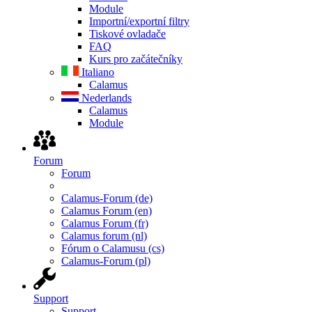
Module
Importní/exportní filtry
Tiskové ovladače
FAQ
Kurs pro začátečníky
Italiano
Calamus
Nederlands
Calamus
Module
Forum
Forum
Calamus-Forum (de)
Calamus Forum (en)
Calamus Forum (fr)
Calamus forum (nl)
Fórum o Calamusu (cs)
Calamus-Forum (pl)
Support
Support